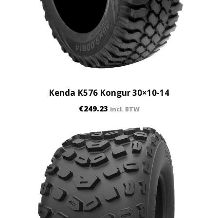
n
t
i
t
y
Kenda K576 Kongur 30×10-14
€
249.23
incl. BTW