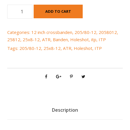
I
ADD TO CART
T
P
H
Categories:
12 inch crossbanden
,
205/80-12
,
2058012
,
o
25812
,
25x8-12
,
ATR
,
Banden
,
Holeshot
,
itp
,
ITP
l
Tags:
205/80-12
,
25x8-12
,
ATR
,
Holeshot
,
ITP
e
s
h
o
t
A
T
R
2
Description
0
5