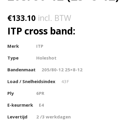
€
133.10
incl. BTW
ITP cross band:
Merk
ITP
Type
Holeshot
Bandenmaat
205/80-12 25×8-12
Load / Snelheidsindex
43F
Ply
6PR
E-keurmerk
E4
Levertijd
2 /3 werkdagen