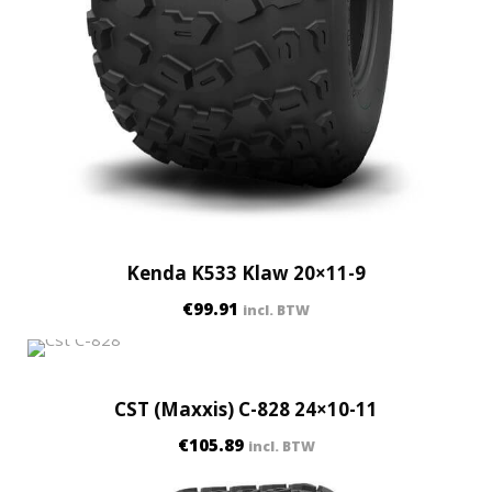
Kenda K533 Klaw 20×11-9
€
99.91
incl. BTW
CST (Maxxis) C-828 24×10-11
€
105.89
incl. BTW