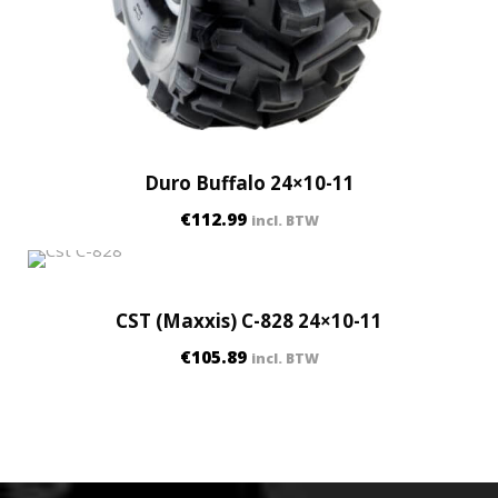
Duro Buffalo 24×10-11
€
112.99
incl. BTW
CST (Maxxis) C-828 24×10-11
€
105.89
incl. BTW