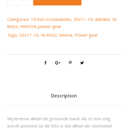
n
n
o
Categories:
10 inch crossbanden
,
20x11-10
,
Banden
,
IA-
v
8002
,
INNOVA
,
power gear
a
Tags:
20x11-10
,
IA-8002
,
Innova
,
Power gear
P
o
w
e
r
G
e
a
r
Description
I
A
-
Wij leveren alleen de getoonde band. Als er een velg
8
wordt getoond op de foto is dat alleen als voorbeeld