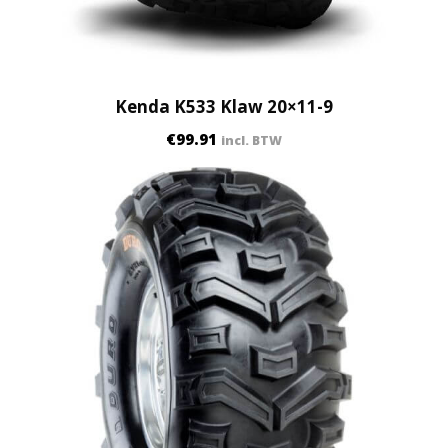
Kenda K533 Klaw 20×11-9
€
99.91
incl. BTW