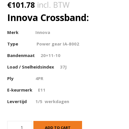
€
101.78
incl. BTW
Innova Crossband:
Merk
Innova
Type
Power gear IA-8002
Bandenmaat
20×11-10
Load / Snelheidsindex
37J
Ply
4PR
E-keurmerk
E11
Levertijd
1/5 werkdagen
I
ADD TO CART