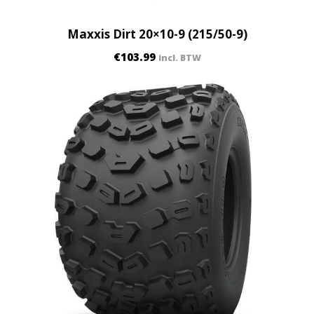
y
Maxxis Dirt 20×10-9 (215/50-9)
€
103.99
incl. BTW