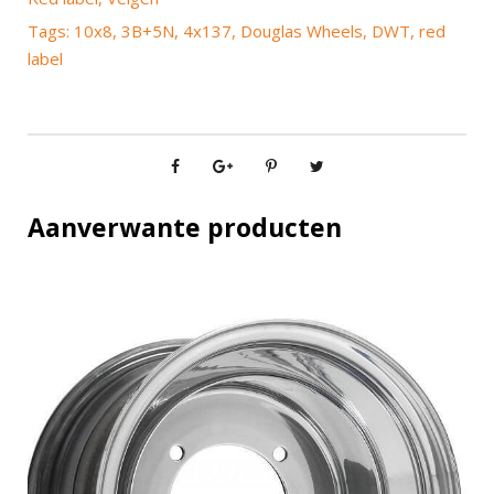
Tags:
10x8
,
3B+5N
,
4x137
,
Douglas Wheels
,
DWT
,
red
label
Aanverwante producten