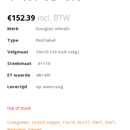
€
152.39
incl. BTW
Merk
Douglas wheels
Type
Red label
Velgmaat
10
x10 (10 inch velg)
Steekmaat
4×115
ET waarde
4B+6N
Levertijd
op aanvraag
Out of stock
Categories:
10 inch velgen
,
10x10
,
4x137
,
DWT
,
DWT
,
Red label
,
Velgen