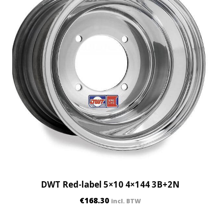
DWT Red-label 5×10 4×144 3B+2N
€
168.30
incl. BTW