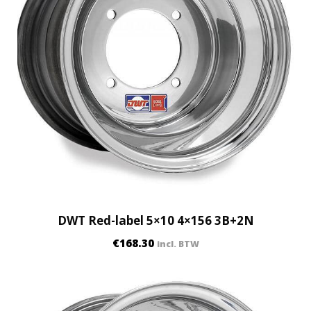
DWT Red-label 5×10 4×156 3B+2N
€
168.30
incl. BTW