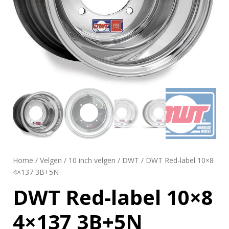
Home
/
Velgen
/
10 inch velgen
/
DWT
/ DWT Red-label 10×8
4×137 3B+5N
DWT Red-label 10×8
4×137 3B+5N