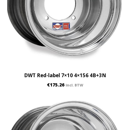
DWT Red-label 7×10 4×156 4B+3N
€
175.26
incl. BTW