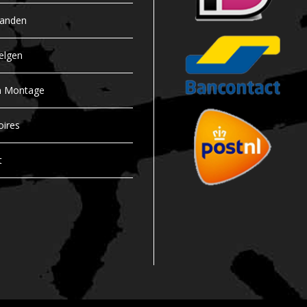
banden
elgen
n Montage
oires
t