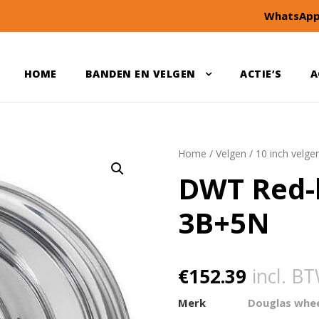
WhatsApp
HOME
BANDEN EN VELGEN
ACTIE’S
A
Home
/
Velgen
/
10 inch velge
DWT Red-l
3B+5N
€
152.39
incl. B
Merk
Douglas whe