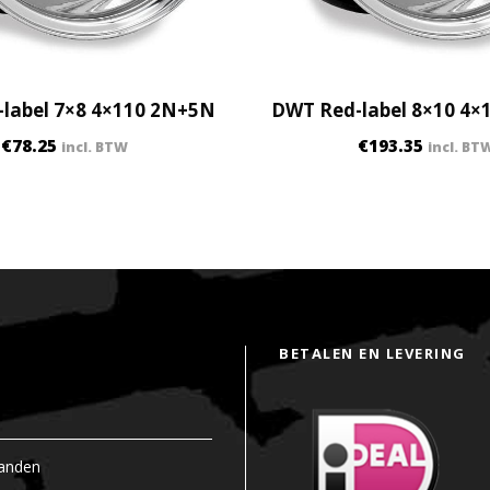
label 7×8 4×110 2N+5N
DWT Red-label 8×10 4×
€
78.25
€
193.35
incl. BTW
incl. BT
BETALEN EN LEVERING
anden