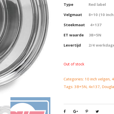
Type
Red label
Velgmaat
8×10 (10 inch
Steekmaat
4×137
ET waarde
3B+5N
Levertijd
2/4 werkdag
Out of stock
Categories:
10 inch velgen
,
4
Tags:
3B+5N
,
4x137
,
Dougla