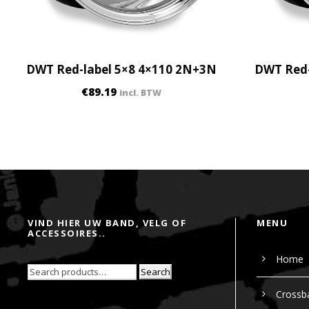
DWT Red-label 5×8 4×110 2N+3N
DWT Red-
€
89.19
incl. BTW
VIND HIER UW BAND, VELG OF
MENU
ACCESSOIRES..
Home
Search
Crossb