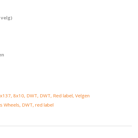
 velg)
en
x137
,
8x10
,
DWT
,
DWT
,
Red label
,
Velgen
s Wheels
,
DWT
,
red label