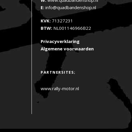
E:
info@quadbandenshop.nl
KVK:
71327231
BTW:
NL001146966B22
Privacyverklaring
Algemene voorwaarden
PARTNERSITES;
www.rally-motor.nl