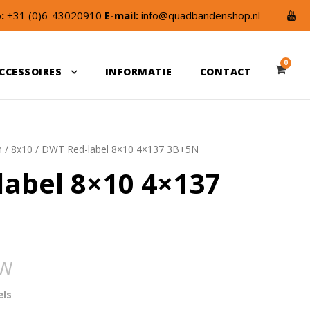
:
+31 (0)6-43020910
E-mail:
info@quadbandenshop.nl
0
CCESSOIRES
INFORMATIE
CONTACT
n
/
8x10
/ DWT Red-label 8×10 4×137 3B+5N
abel 8×10 4×137
TW
els