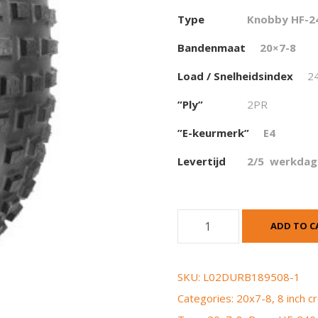
Type
Knobby HF-2
Bandenmaat
20×7-8
Load / Snelheidsindex
2
”Ply”
2PR
”E-keurmerk”
E4
Levertijd
2/5 werkdag
D
ADD TO C
u
r
o
SKU:
L02DURB189508-1
k
Categories:
20x7-8
,
8 inch 
n