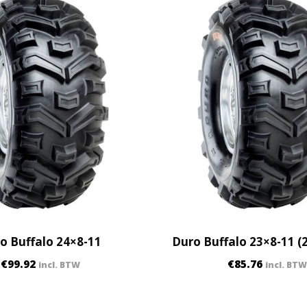
a
n
t
i
t
y
o Buffalo 24×8-11
Duro Buffalo 23×8-11 (
€
99.92
€
85.76
incl. BTW
incl. BTW