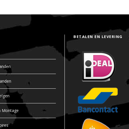
BETALEN EN LEVERING
anden
banden
elgen
n Montage
oires