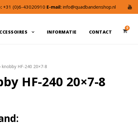
:
+31 (0)6-43020910
E-mail:
info@quadbandenshop.nl
0
CCESSOIRES
INFORMATIE
CONTACT
 knobby HF-240 20×7-8
by HF-240 20×7-8
and: