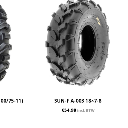
200/75-11)
SUN-F A-003 18×7-8
€
54.98
incl. BTW