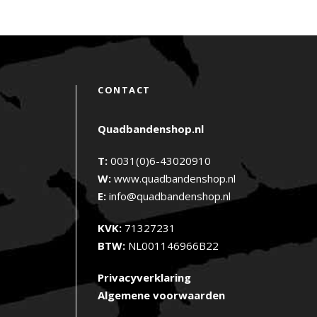
CONTACT
Quadbandenshop.nl
T:
0031(0)6-43020910
W:
www.quadbandenshop.nl
E:
info@quadbandenshop.nl
KVK:
71327231
BTW:
NL001146966B22
Privacyverklaring
Algemene voorwaarden