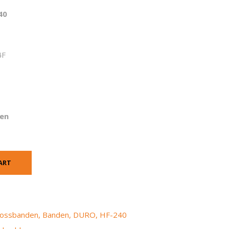
40
4F
en
ART
crossbanden
,
Banden
,
DURO
,
HF-240