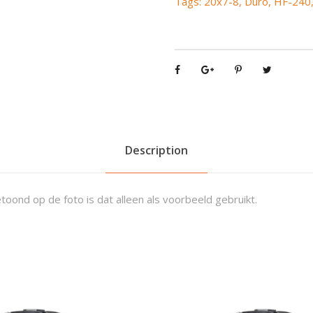
Tags:
20x7-8
,
Duro
,
HF-240
o
b
b
y
H
F
-
2
4
Description
0
2
0
toond op de foto is dat alleen als voorbeeld gebruikt.
x
7
-
8
q
u