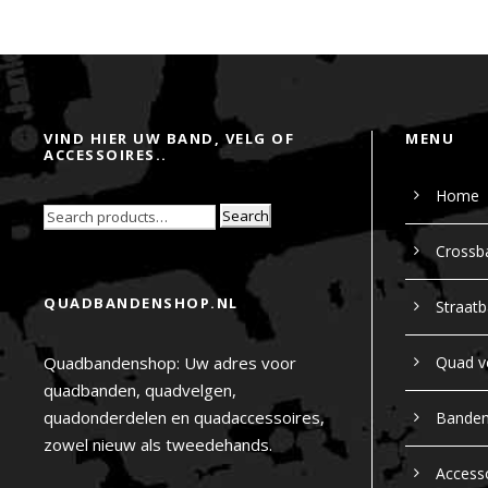
VIND HIER UW BAND, VELG OF
MENU
ACCESSOIRES..
Home
Search
Crossb
QUADBANDENSHOP.NL
Straat
Quadbandenshop: Uw adres voor
Quad v
quadbanden, quadvelgen,
quadonderdelen en quadaccessoires,
Bande
zowel nieuw als tweedehands.
Access