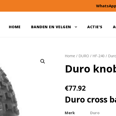
WhatsApp
HOME
BANDEN EN VELGEN
ACTIE’S
A
Home
/
DURO
/
HF-240
/ Duro
Duro knob
€
77.92
Duro cross b
Merk
Duro