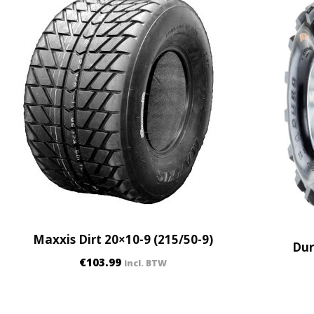
Maxxis Dirt 20×10-9 (215/50-9)
Dur
€
103.99
incl. BTW