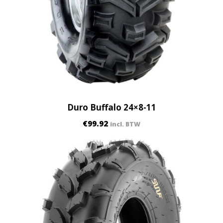
Duro Buffalo 24×8-11
€
99.92
incl. BTW