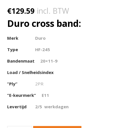
€
129.59
incl. BTW
Duro cross band:
Merk
Duro
Type
HF-245
Bandenmaat
20×11-9
Load / Snelheidsindex
”Ply”
2PR
”E-keurmerk”
E11
Levertijd
2/5
werkdagen