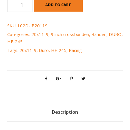
D
ADD TO CART
u
r
o
SKU:
L02DUB20119
H
Categories:
20x11-9
,
9 inch crossbanden
,
Banden
,
DURO
,
F
HF-245
-
Tags:
20x11-9
,
Duro
,
HF-245
,
Racing
2
4
5
r
a
c
i
n
g
Description
2
0