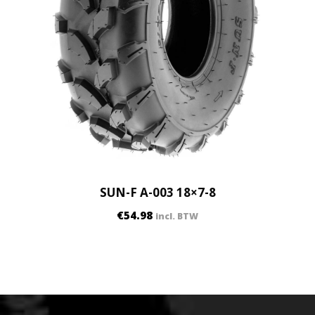
SUN-F A-003 18×7-8
€
54.98
incl. BTW