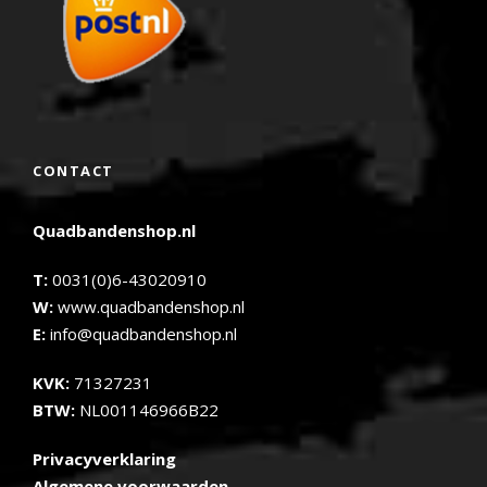
CONTACT
Quadbandenshop.nl
T:
0031(0)6-43020910
W:
www.quadbandenshop.nl
E:
info@quadbandenshop.nl
KVK:
71327231
BTW:
NL001146966B22
Privacyverklaring
Algemene voorwaarden