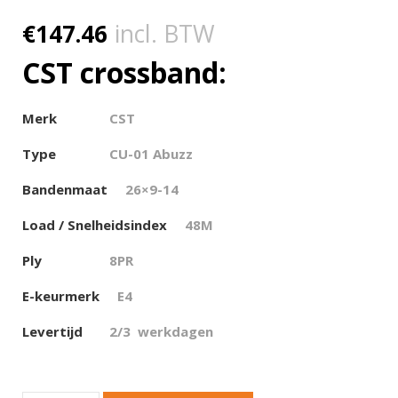
€
147.46
incl. BTW
CST crossband:
Merk
CST
Type
CU-01 Abuzz
Bandenmaat
26×9-14
Load / Snelheidsindex
48M
Ply
8PR
E-keurmerk
E4
Levertijd
2/3 werkdagen