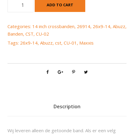
C
ADD TO CART
S
T
(
Categories:
14 inch crossbanden
,
26914
,
26x9-14
,
Abuzz
,
M
Banden
,
CST
,
CU-02
a
Tags:
26x9-14
,
Abuzz
,
cst
,
CU-01
,
Maxxis
x
x
i
s
)
C
U
-
0
Description
1
A
b
Wij leveren alleen de getoonde band. Als er een velg