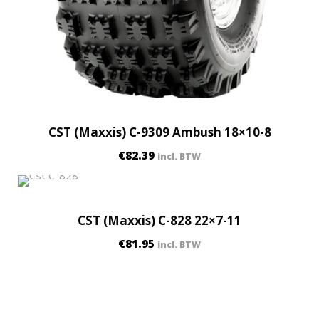
CST (Maxxis) C-9309 Ambush 18×10-8
€
82.39
incl. BTW
CST (Maxxis) C-828 22×7-11
€
81.95
incl. BTW