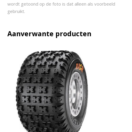
u
wordt getoond op de foto is dat alleen als voorbeeld
z
gebruikt.
z
2
6
Aanverwante producten
x
9
-
1
4
q
u
a
n
t
i
t
y