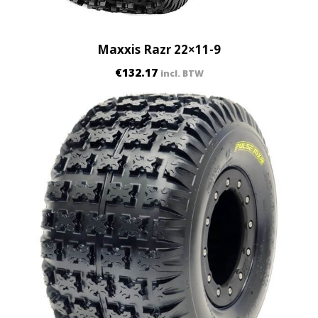
Maxxis Razr 22×11-9
€
132.17
incl. BTW