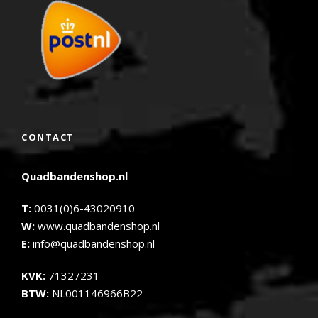
CONTACT
Quadbandenshop.nl
T:
0031(0)6-43020910
W:
www.quadbandenshop.nl
E:
info@quadbandenshop.nl
KVK:
71327231
BTW:
NL001146966B22