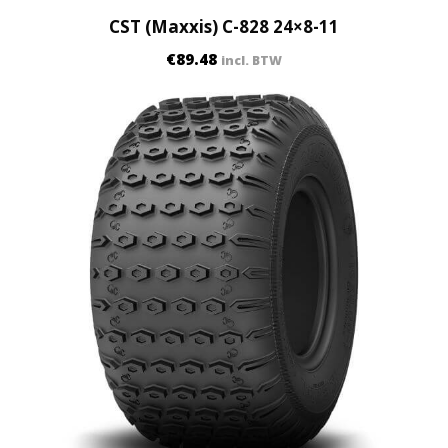
CST (Maxxis) C-828 24×8-11
€
89.48
incl. BTW