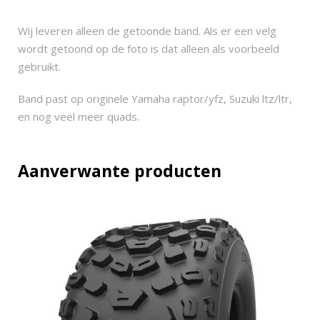
3
0
Wij leveren alleen de getoonde band. Als er een velg
/
wordt getoond op de foto is dat alleen als voorbeeld
7
gebruikt.
0
-
Band past op originele Yamaha raptor/yfz, Suzuki ltz/ltr,
1
en nog veel meer quads.
0
q
u
Aanverwante producten
a
n
t
i
t
y