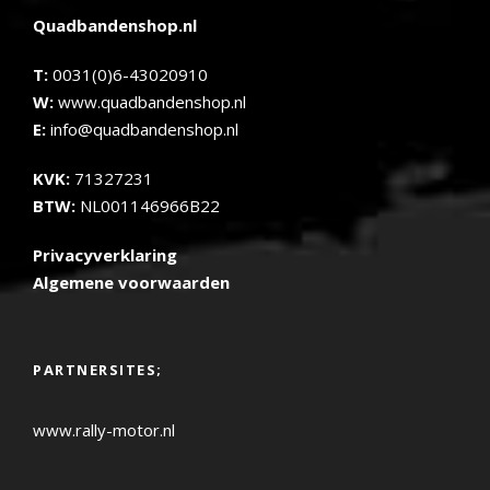
Quadbandenshop.nl
T:
0031(0)6-43020910
W:
www.quadbandenshop.nl
E:
info@quadbandenshop.nl
KVK:
71327231
BTW:
NL001146966B22
Privacyverklaring
Algemene voorwaarden
PARTNERSITES;
www.rally-motor.nl