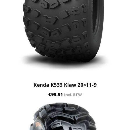
Kenda K533 Klaw 20×11-9
€
99.91
incl. BTW