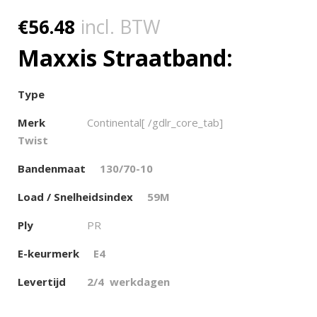
€
56.48
incl. BTW
Maxxis Straatband:
Type
Merk
Continental[ /gdlr_core_tab]
Twist
Bandenmaat
130/70-10
Load / Snelheidsindex
59M
Ply
PR
E-keurmerk
E4
Levertijd
2/4 werkdagen