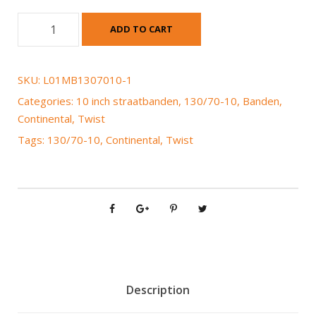
C
ADD TO CART
o
n
t
SKU:
L01MB1307010-1
i
Categories:
10 inch straatbanden
,
130/70-10
,
Banden
,
n
Continental
,
Twist
e
Tags:
130/70-10
,
Continental
,
Twist
n
t
a
l
T
w
i
s
t
Description
1