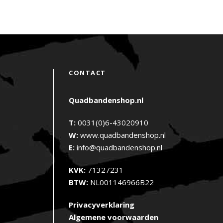
CONTACT
Quadbandenshop.nl
T:
0031(0)6-43020910
W:
www.quadbandenshop.nl
E:
info@quadbandenshop.nl
KVK:
71327231
BTW:
NL001146966B22
Privacyverklaring
Algemene voorwaarden