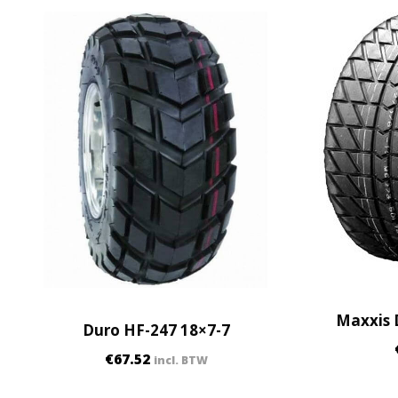
Maxxis D
Duro HF-247 18×7-7
€
67.52
incl. BTW