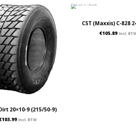
1
2
q
CST (Maxxis) C-828 2
u
€
105.89
a
incl. BT
n
t
i
t
y
irt 20×10-9 (215/50-9)
€
103.99
incl. BTW