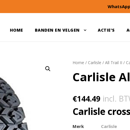
WhatsApp
HOME
BANDEN EN VELGEN
ACTIE’S
A
Home
/
Carlisle
/
All Trail II
/ Ca
Carlisle Al
€
144.49
incl. B
Carlisle cros
Merk
Carlisle