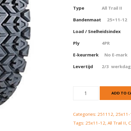
Type
All Trail II
Bandenmaat
25×11-12
Load / Snelheidsindex
Ply
4PR
E-keurmerk
No E-mark
Levertijd
2/3 werkdag
C
ADD TO C
a
r
l
Categories:
251112
,
25x11-
i
Tags:
25x11-12
,
All Trail II
,
C
s