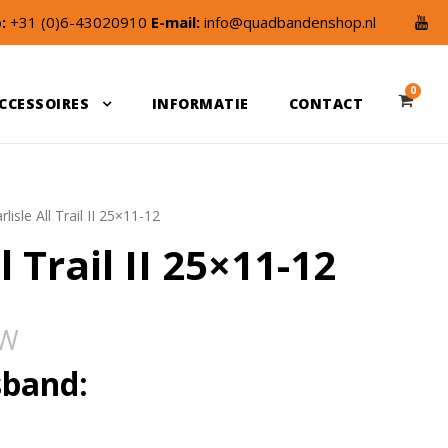
:
+31 (0)6-43020910
E-mail:
info@quadbandenshop.nl
0
CCESSOIRES
INFORMATIE
CONTACT
rlisle All Trail II 25×11-12
l Trail II 25×11-12
TW
sband: