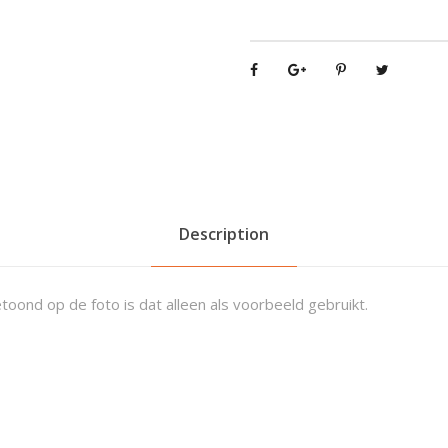
l
e
A
l
l
T
r
a
i
Description
l
I
I
toond op de foto is dat alleen als voorbeeld gebruikt.
2
5
x
1
1
-