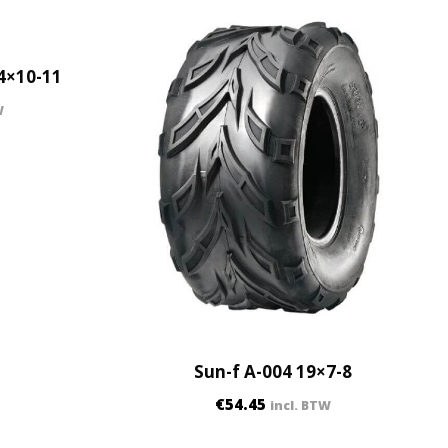
4×10-11
W
Sun-f A-004 19×7-8
€
54.45
incl. BTW