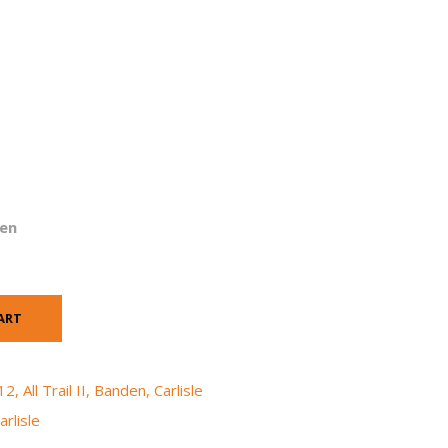
en
ART
12
,
All Trail II
,
Banden
,
Carlisle
arlisle