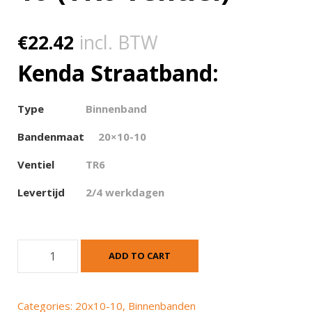
€
22.42
incl. BTW
Kenda Straatband:
Type
Binnenband
Bandenmaat
20×10-10
Ventiel
TR6
Levertijd
2/4 werkdagen
B
ADD TO CART
i
n
n
Categories:
20x10-10
,
Binnenbanden