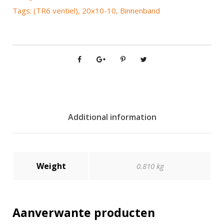
e
Tags:
(TR6 ventiel)
,
20x10-10
,
Binnenband
n
b
a
n
d
2
0
x
1
Additional information
0
-
1
Weight
0
0.810 kg
(
T
R
Aanverwante producten
6