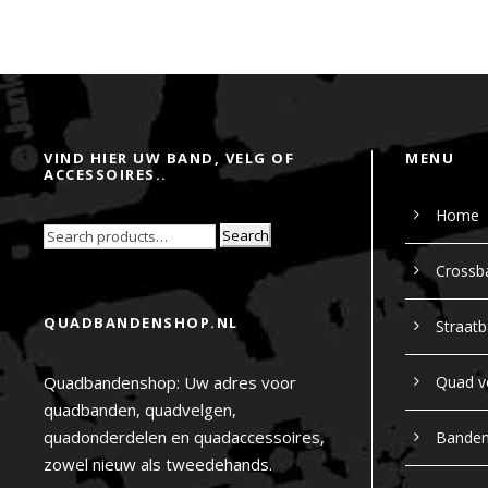
VIND HIER UW BAND, VELG OF
MENU
ACCESSOIRES..
Home
Search
Crossb
QUADBANDENSHOP.NL
Straat
Quadbandenshop: Uw adres voor
Quad v
quadbanden, quadvelgen,
quadonderdelen en quadaccessoires,
Bande
zowel nieuw als tweedehands.