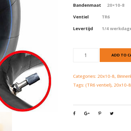
Bandenmaat
20×10-8
Ventiel
TR6
Levertijd
1/4 werkdag
B
ADD TO C
i
n
n
Categories:
20x10-8
,
Binne
e
Tags:
(TR6 ventiel)
,
20x10-
n
b
a
n
d
2