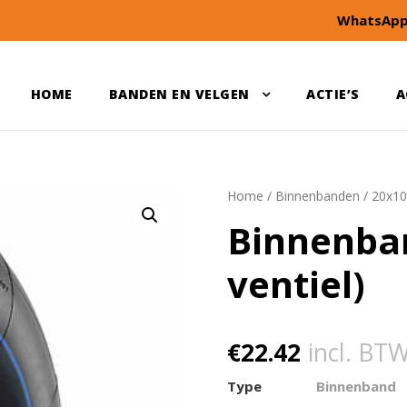
WhatsApp
HOME
BANDEN EN VELGEN
ACTIE’S
A
Home
/
Binnenbanden
/
20x10
Binnenban
ventiel)
€
22.42
incl. BT
Type
Binnenband