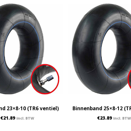
q
u
a
n
t
i
t
y
d 23×8-10 (TR6 ventiel)
Binnenband 25×8-12 (TR
€
21.89
€
23.89
incl. BTW
incl. BTW