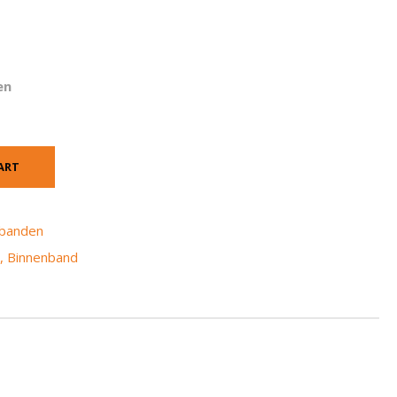
en
ART
nbanden
8
,
Binnenband