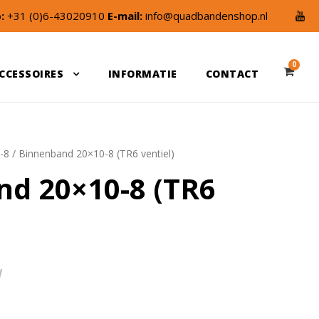
:
+31 (0)6-43020910
E-mail:
info@quadbandenshop.nl
0
CCESSOIRES
INFORMATIE
CONTACT
-8
/ Binnenband 20×10-8 (TR6 ventiel)
d 20×10-8 (TR6
W