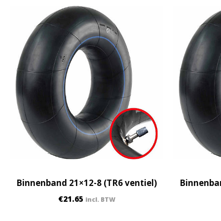
Binnenband 21×12-8 (TR6 ventiel)
Binnenban
€
21.65
incl. BTW