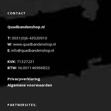
CONTACT
Quadbandenshop.nl
T:
0031(0)6-43020910
W:
www.quadbandenshop.nl
E:
info@quadbandenshop.nl
KVK:
71327231
BTW:
NL001146966B22
Privacyverklaring
Algemene voorwaarden
PARTNERSITES;