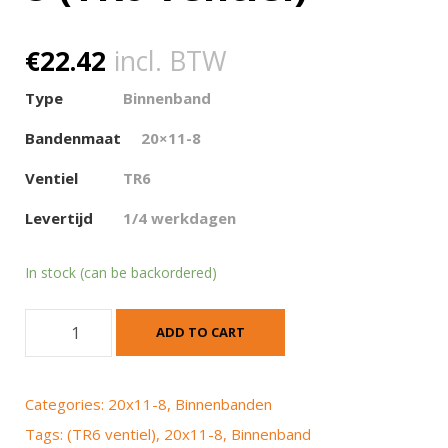
€
22.42
incl. BTW
Type
Binnenband
Bandenmaat
20×11-8
Ventiel
TR6
Levertijd
1/4 werkdagen
In stock (can be backordered)
B
ADD TO CART
i
n
n
Categories:
20x11-8
,
Binnenbanden
e
Tags:
(TR6 ventiel)
,
20x11-8
,
Binnenband
n