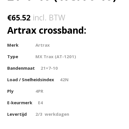
€
65.52
incl. BTW
Artrax crossband:
Merk
Artrax
Type
MX Trax (AT-1201)
Bandenmaat
21×7-10
Load / Snelheidsindex
42N
Ply
4PR
E-keurmerk
E4
Levertijd
2/3 werkdagen