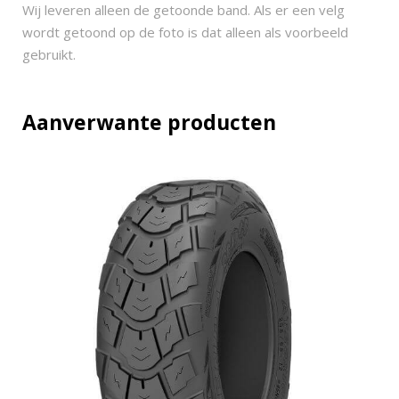
1
Wij leveren alleen de getoonde band. Als er een velg
0
wordt getoond op de foto is dat alleen als voorbeeld
(
gebruikt.
1
7
5
Aanverwante producten
/
7
0
-
1
0
)
q
u
a
n
t