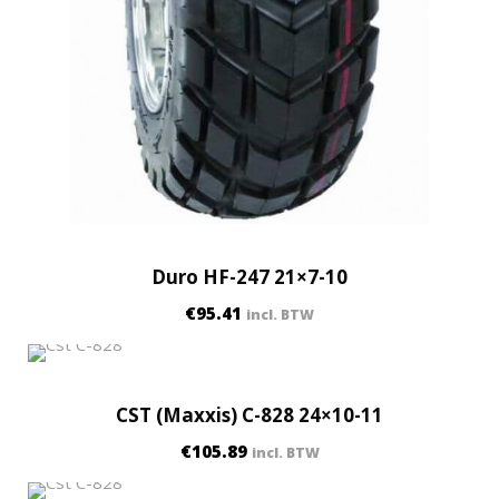
Duro HF-247 21×7-10
€
95.41
incl. BTW
CST (Maxxis) C-828 24×10-11
€
105.89
incl. BTW