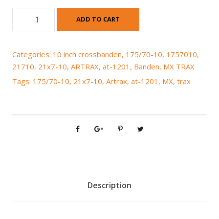
A
ADD TO CART
r
t
r
Categories:
10 inch crossbanden
,
175/70-10
,
1757010
,
a
21710
,
21x7-10
,
ARTRAX
,
at-1201
,
Banden
,
MX TRAX
x
Tags:
175/70-10
,
21x7-10
,
Artrax
,
at-1201
,
MX
,
trax
M
X
T
r
a
x
2
1
x
Description
7
-