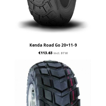
i
t
y
Kenda Road Go 20×11-9
€
113.63
incl. BTW