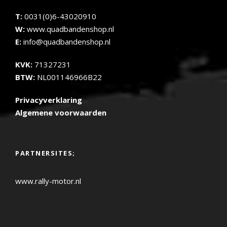
T:
0031(0)6-43020910
W:
www.quadbandenshop.nl
E:
info@quadbandenshop.nl
KVK:
71327231
BTW:
NL001146966B22
Privacyverklaring
Algemene voorwaarden
PARTNERSITES;
www.rally-motor.nl