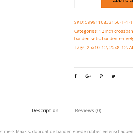
ADD TO C
R
T
t
SKU:
5999110833156-1-1-1
o
Categories:
12 inch crossba
p
banden sets
,
banden-en-vel
-
Tags:
25x10-12
,
25x8-12
,
A
d
o
g
b
a
n
d
e
n
Description
Reviews (0)
s
e
t
et merk Maxxis. doordat de banden goede rubber eigenschappen he