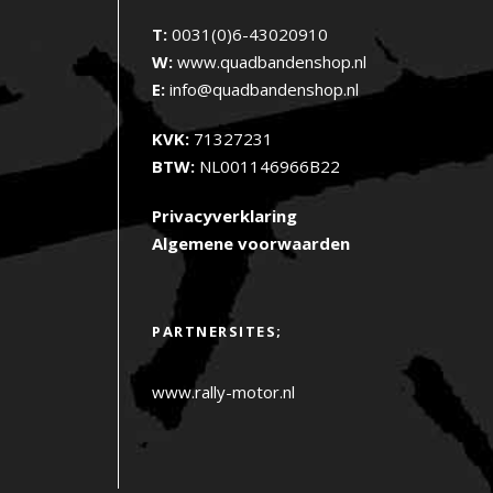
T:
0031(0)6-43020910
W:
www.quadbandenshop.nl
E:
info@quadbandenshop.nl
KVK:
71327231
BTW:
NL001146966B22
Privacyverklaring
Algemene voorwaarden
PARTNERSITES;
www.rally-motor.nl