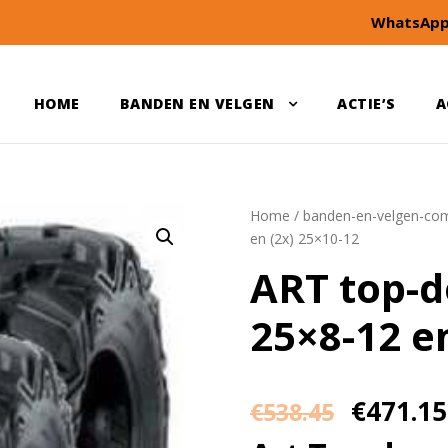
WhatsApp
HOME
BANDEN EN VELGEN
ACTIE’S
A
Home
/
banden-en-velgen-com
en (2x) 25×10-12
ART top-d
25×8-12 e
€
471.15
€
538.45