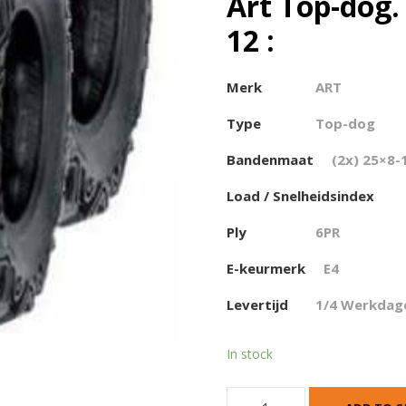
Art Top-dog. 
12 :
Merk
ART
Type
Top-dog
Bandenmaat
(2x) 25×8-
Load / Snelheidsindex
Ply
6PR
E-keurmerk
E4
Levertijd
1/4 Werkdag
In stock
A