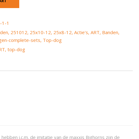
ART
-1-1
nden
,
251012
,
25x10-12
,
25x8-12
,
Actie's
,
ART
,
Banden
,
gen-complete-sets
,
Top-dog
RT
,
top-dog
bben i.c.m. de imitatie van de maxxis Bighorns zijn de