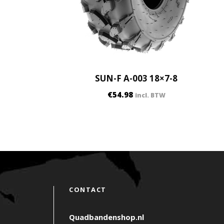
SUN-F A-003 18×7-8
€
54.98
incl. BTW
CONTACT
Quadbandenshop.nl