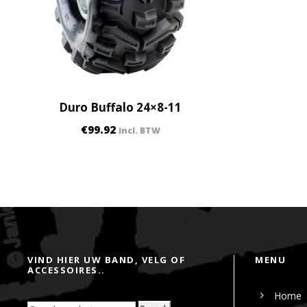
Duro Buffalo 24×8-11
€
99.92
incl. BTW
VIND HIER UW BAND, VELG OF
MENU
ACCESSOIRES..
Home