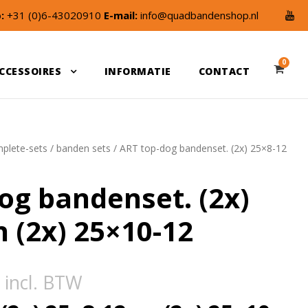
:
+31 (0)6-43020910
E-mail:
info@quadbandenshop.nl
0
CCESSOIRES
INFORMATIE
CONTACT
plete-sets
/
banden sets
/ ART top-dog bandenset. (2x) 25×8-12
og bandenset. (2x)
n (2x) 25×10-12
incl. BTW