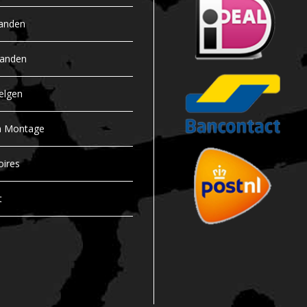
anden
banden
elgen
n Montage
oires
t