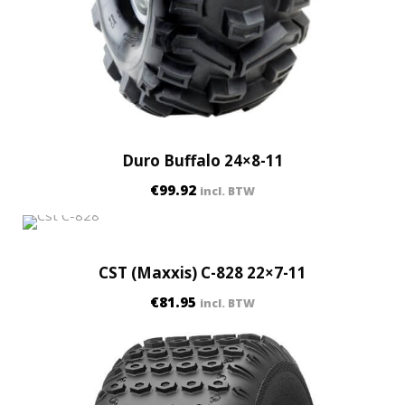
Duro Buffalo 24×8-11
€
99.92
incl. BTW
CST (Maxxis) C-828 22×7-11
€
81.95
incl. BTW