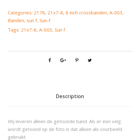
n
f
Categories:
2178
,
21x7-8
,
8 inch crossbanden
,
A-003
,
A
Banden
,
sun f
,
Sun-f
-
Tags:
21x7-8
,
A-003
,
Sun f
0
0
3
2
1
x
7
-
8
Description
q
u
a
Wij leveren alleen de getoonde band. Als er een velg
n
wordt getoond op de foto is dat alleen als voorbeeld
t
gebruikt.