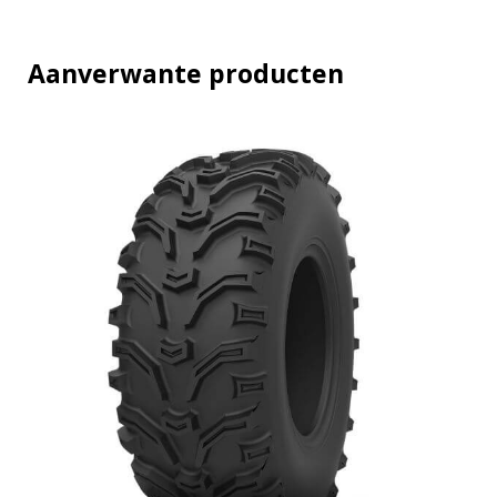
i
t
y
Aanverwante producten