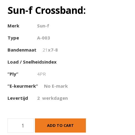
Sun-f Crossband:
Merk
Sun-f
Type
A-003
Bandenmaat
21
x7-8
Load / Snelheidsindex
”Ply”
4PR
”E-keurmerk”
No E-mark
Levertijd
2 werkdagen
S
ADD TO CART
u