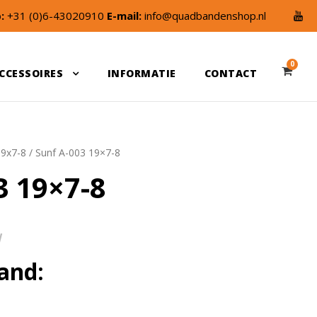
:
+31 (0)6-43020910
E-mail:
info@quadbandenshop.nl
0
CCESSOIRES
INFORMATIE
CONTACT
19x7-8
/ Sunf A-003 19×7-8
3 19×7-8
W
and: