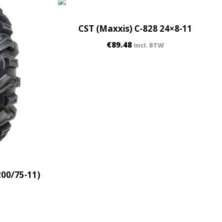
CST (Maxxis) C-828 24×8-11
€
89.48
incl. BTW
200/75-11)