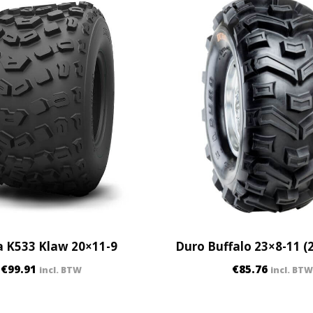
 K533 Klaw 20×11-9
Duro Buffalo 23×8-11 (
€
99.91
€
85.76
incl. BTW
incl. BTW