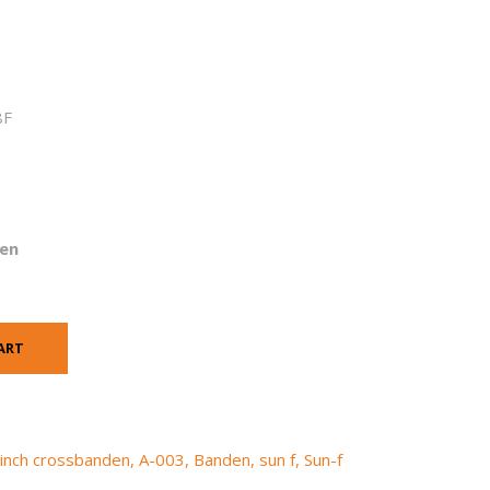
8F
gen
ART
 inch crossbanden
,
A-003
,
Banden
,
sun f
,
Sun-f