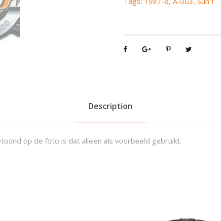
Tags:
19x7-8
,
A-003
,
Sun f
0
0
3
1
9
x
7
-
8
Description
q
u
a
toond op de foto is dat alleen als voorbeeld gebruikt.
n
t
i
t
y