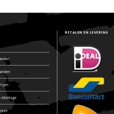
BETALEN EN LEVERING
anden
banden
elgen
n Montage
oires