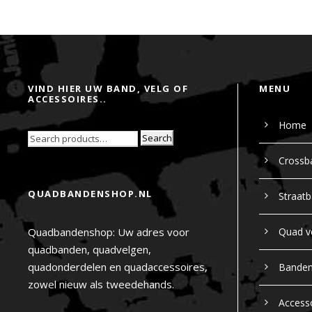
VIND HIER UW BAND, VELG OF
MENU
ACCESSOIRES..
Home
Search
Crossb
QUADBANDENSHOP.NL
Straat
Quadbandenshop: Uw adres voor
Quad v
quadbanden, quadvelgen,
quadonderdelen en quadaccessoires,
Bande
zowel nieuw als tweedehands.
Access