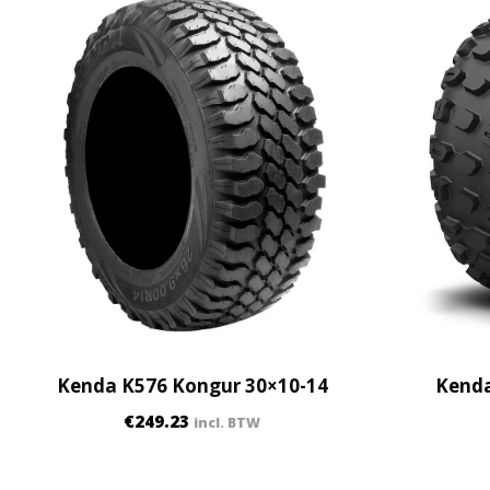
Kenda K576 Kongur 30×10-14
Kenda
€
249.23
incl. BTW