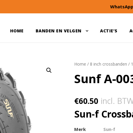
WhatsApp
HOME
BANDEN EN VELGEN
ACTIE’S
A
Home
/
8 inch crossbanden
/
Sunf A-00
€
60.50
incl. BT
Sun-f Crossb
Merk
Sun-f