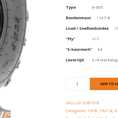
Type
A-003
Bandenmaat
19
x7-8
Load / Snelheidsindex
2
”Ply”
4PR
”E-keurmerk”
E4
Levertijd
2 /4 werkda
S
ADD TO C
u
n
f
SKU:
L01SUB1978
A
Categories:
1978
,
19x7-8
,
8
-