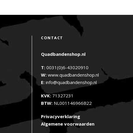
CONTACT
Quadbandenshop.nl
T:
0031(0)6-43020910
W:
www.quadbandenshop.nl
E:
info@quadbandenshop.nl
KVK:
71327231
BTW:
NL001146966B22
Privacyverklaring
Algemene voorwaarden