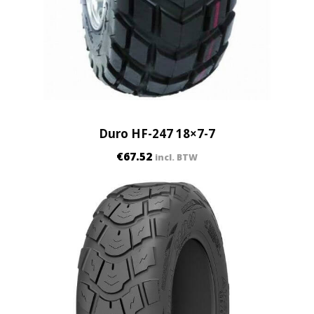
Duro HF-247 18×7-7
€
67.52
incl. BTW