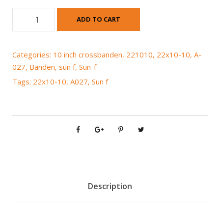
S
ADD TO CART
u
n
-
Categories:
10 inch crossbanden
,
221010
,
22x10-10
,
A-
f
027
,
Banden
,
sun f
,
Sun-f
A
Tags:
22x10-10
,
A027
,
Sun f
0
2
7
R
2
2
x
1
0
Description
-
1