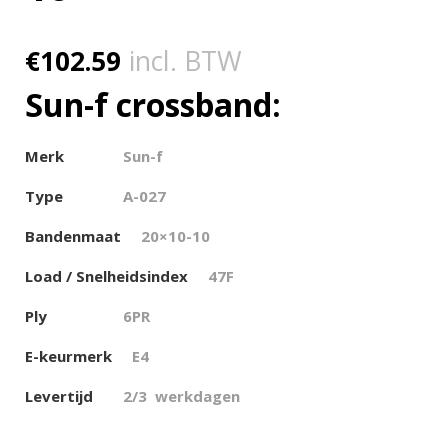
€
102.59
incl. BTW
Sun-f crossband:
Merk
Sun-f
Type
A-027
Bandenmaat
20×10-10
Load / Snelheidsindex
47F
Ply
6PR
E-keurmerk
E4
Levertijd
2/3 werkdagen