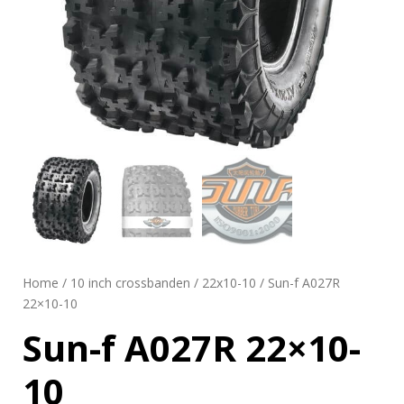
Home
/
10 inch crossbanden
/
22x10-10
/ Sun-f A027R
22×10-10
Sun-f A027R 22×10-
10