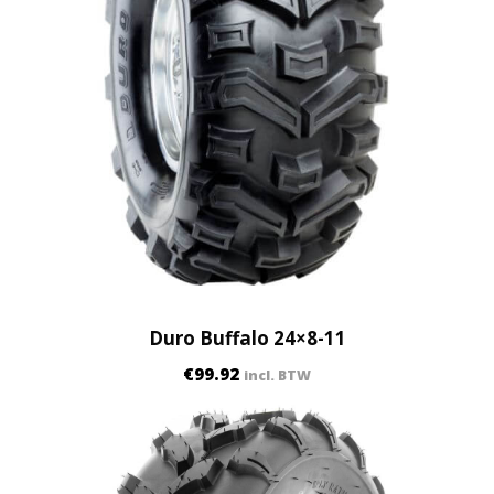
Duro Buffalo 24×8-11
€
99.92
incl. BTW