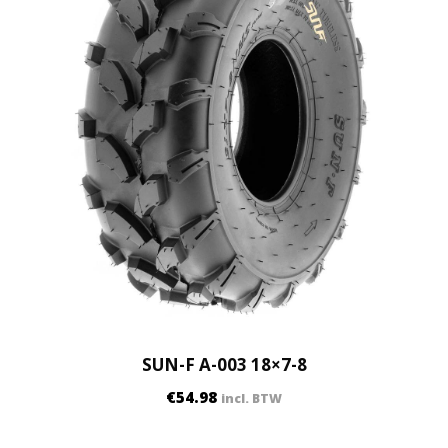
SUN-F A-003 18×7-8
€
54.98
incl. BTW