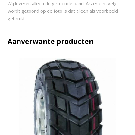
0
Wij leveren alleen de getoonde band. Als er een velg
q
wordt getoond op de foto is dat alleen als voorbeeld
u
gebruikt.
a
n
t
Aanverwante producten
i
t
y