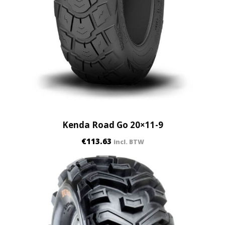
Kenda Road Go 20×11-9
€
113.63
incl. BTW