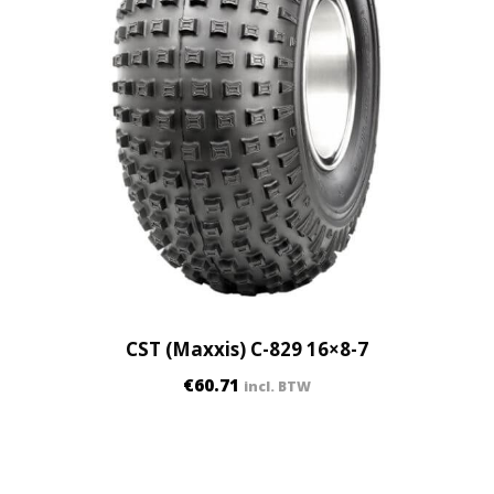
CST (Maxxis) C-829 16×8-7
€
60.71
incl. BTW