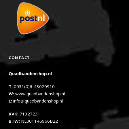
CONTACT
Quadbandenshop.nl
T:
0031(0)6-43020910
W:
www.quadbandenshop.nl
E:
info@quadbandenshop.nl
KVK:
71327231
BTW:
NL001146966B22