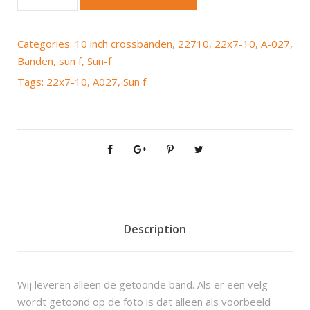
u
n
-
Categories:
10 inch crossbanden
,
22710
,
22x7-10
,
A-027
,
f
Banden
,
sun f
,
Sun-f
A
Tags:
22x7-10
,
A027
,
Sun f
0
2
7
F
2
2
x
7
-
Description
1
0
q
Wij leveren alleen de getoonde band. Als er een velg
u
wordt getoond op de foto is dat alleen als voorbeeld