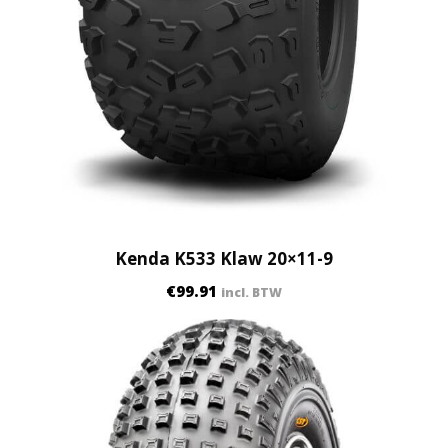
Kenda K533 Klaw 20×11-9
€
99.91
incl. BTW