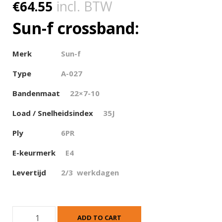
€
64.55
incl. BTW
Sun-f crossband:
Merk
Sun-f
Type
A-027
Bandenmaat
22×7-10
Load / Snelheidsindex
35J
Ply
6PR
E-keurmerk
E4
Levertijd
2/3 werkdagen
S
ADD TO CART