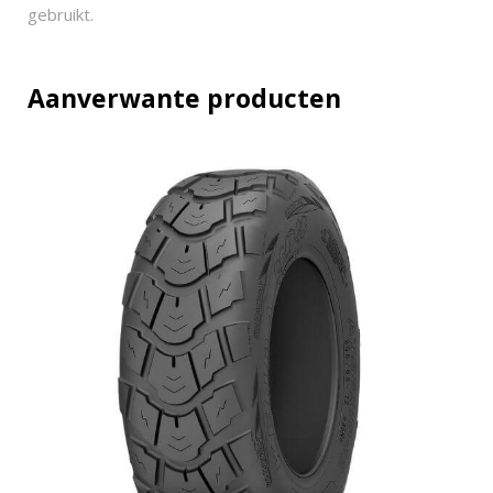
a
gebruikt.
n
t
i
Aanverwante producten
t
y