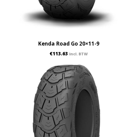
Kenda Road Go 20×11-9
€
113.63
incl. BTW