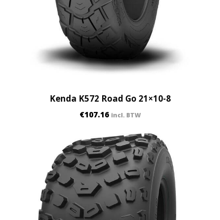
Kenda K572 Road Go 21×10-8
€
107.16
incl. BTW