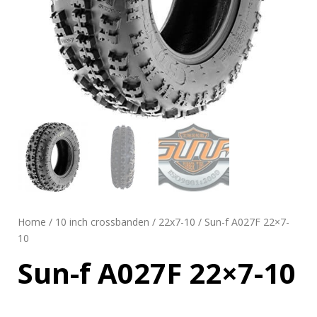
Home
/
10 inch crossbanden
/
22x7-10
/ Sun-f A027F 22×7-
10
Sun-f A027F 22×7-10