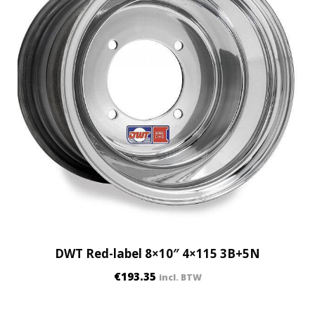
DWT Red-label 8×10″ 4×115 3B+5N
€
193.35
incl. BTW