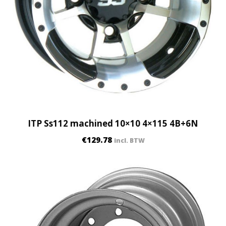
ITP Ss112 machined 10×10 4×115 4B+6N
€
129.78
incl. BTW