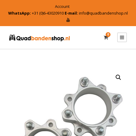
Account
WhatsApp:
+31 (0)6-43020910
E-mail:
info@quadbandenshop.nl
0