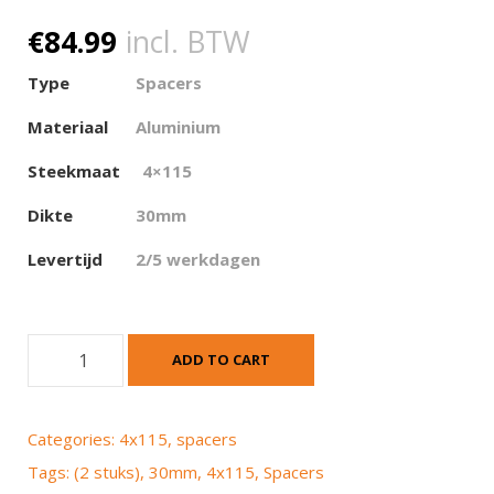
€
84.99
incl. BTW
Type
Spacers
Materiaal
Aluminium
Steekmaat
4×115
Dikte
30mm
Levertijd
2/5 werkdagen
S
ADD TO CART
p
a
c
Categories:
4x115
,
spacers
e
Tags:
(2 stuks)
,
30mm
,
4x115
,
Spacers
r