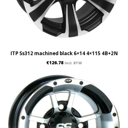
q
u
a
n
t
i
t
ITP Ss312 machined black 6×14 4×115 4B+2N
y
€
126.78
incl. BTW