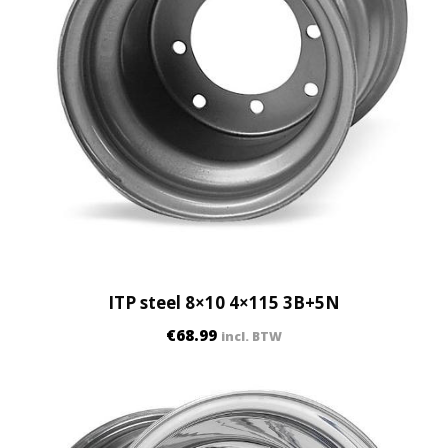
ITP steel 8×10 4×115 3B+5N
€
68.99
incl. BTW