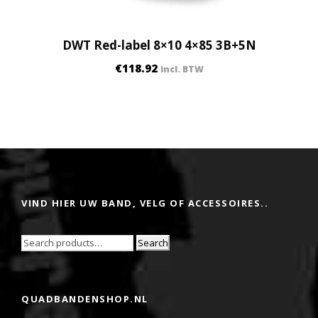
DWT Red-label 8×10 4×85 3B+5N
€
118.92
incl. BTW
VIND HIER UW BAND, VELG OF ACCESSOIRES..
Search
QUADBANDENSHOP.NL