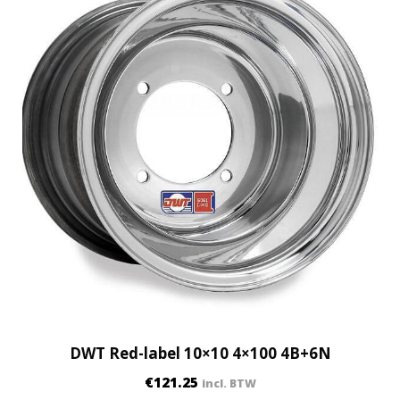
t
i
t
y
DWT Red-label 10×10 4×100 4B+6N
€
121.25
incl. BTW