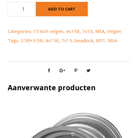
M
ADD TO CART
S
A
M
Categories:
15 inch velgen
,
4x156
,
7x15
,
MSA
,
Velgen
3
Tags:
3.5B+3.5N
,
4x156
,
7x15
,
beadlock
,
M31
,
MSA
1
B
e
a
d
l
Aanverwante producten
o
c
k
7
x
1
5