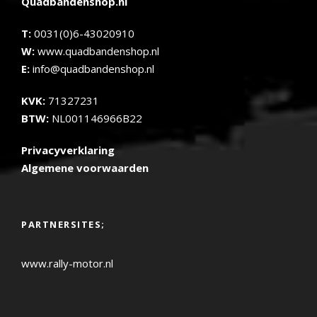
Quadbandenshop.nl
T:
0031(0)6-43020910
W:
www.quadbandenshop.nl
E:
info@quadbandenshop.nl
KVK:
71327231
BTW:
NL001146966B22
Privacyverklaring
Algemene voorwaarden
PARTNERSITES;
www.rally-motor.nl