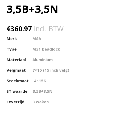
3,5B+3,5N
€
360.97
incl. BTW
Merk
MSA
Type
M31 beadlock
Materiaal
Aluminium
Velgmaat
7×15 (15 inch velg)
Steekmaat
4×156
ET waarde
3,5B+3,5N
Levertijd
3 weken