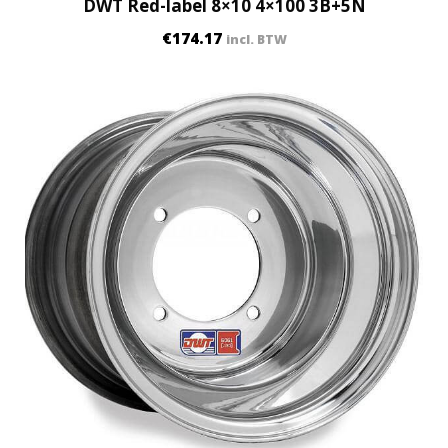
DWT Red-label 8×10 4×100 3B+5N
€
174.17
incl. BTW