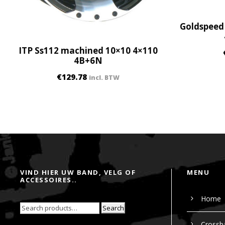
Goldspeed 
ITP Ss112 machined 10×10 4×110
4B+6N
€
129.78
incl. BTW
VIND HIER UW BAND, VELG OF
MENU
ACCESSOIRES..
Home
Search
Crossb