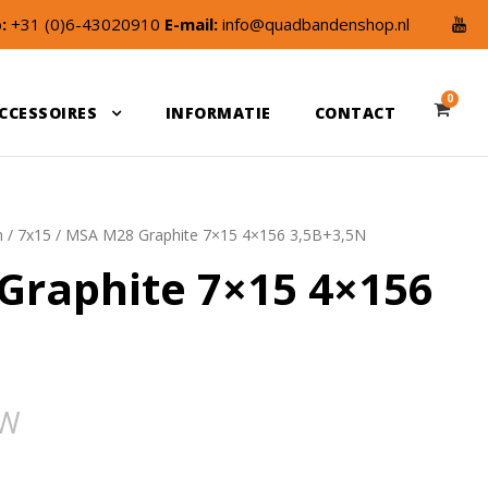
:
+31 (0)6-43020910
E-mail:
info@quadbandenshop.nl
0
CCESSOIRES
INFORMATIE
CONTACT
n
/
7x15
/ MSA M28 Graphite 7×15 4×156 3,5B+3,5N
Graphite 7×15 4×156
TW