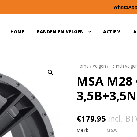
WhatsApp
HOME
BANDEN EN VELGEN
ACTIE’S
A
Home
/
Velgen
/
15 inch velge
MSA M28 
3,5B+3,5N
€
179.95
incl. B
Merk
MSA