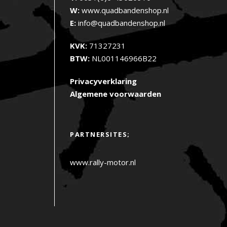
W:
www.quadbandenshop.nl
E:
info@quadbandenshop.nl
KVK:
71327231
BTW:
NL001146966B22
Privacyverklaring
Algemene voorwaarden
PARTNERSITES;
www.rally-motor.nl