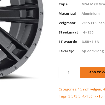
Type
MSA M28 Gra
Materiaal
Aluminium
Velgmaat
7×15 (15 inch
Steekmaat
4×156
ET waarde
3.5
B+3.5N
Levertijd
op aanvraag
M
ADD TO C
S
A
M
Categories:
15 inch velgen
,
4
2
Tags:
3.5+3.5
,
4x156
,
7x15
,
8
G