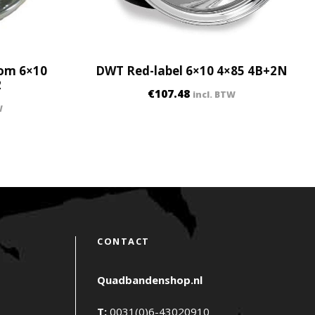
oom 6×10
DWT Red-label 6×10 4×85 4B+2N
2
€
107.48
incl. BTW
W
CONTACT
Quadbandenshop.nl
T:
0031(0)6-43020910