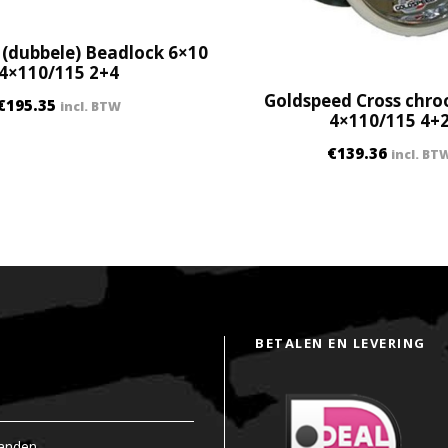
,
5
B
(dubbele) Beadlock 6×10
4×110/115 2+4
+
Goldspeed Cross chr
3
€
195.35
incl. BTW
4×110/115 4+
,
5
€
139.36
incl. BT
N
q
u
a
n
t
i
BETALEN EN LEVERING
t
y
anden