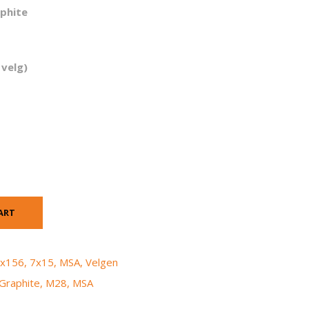
phite
 velg)
ART
x156
,
7x15
,
MSA
,
Velgen
Graphite
,
M28
,
MSA