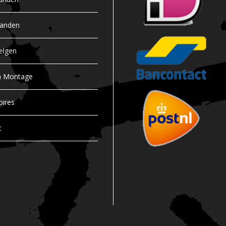
banden
elgen
n Montage
oires
t