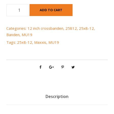
M
ADD TO CART
a
x
x
Categories:
12 inch crossbanden
,
25812
,
25x8-12
,
i
Banden
,
MU19
s
Tags:
25x8-12
,
Maxxis
,
MU19
M
U
1
9
2
5
x
8
-
Description
1
2