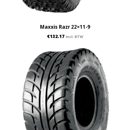
Maxxis Razr 22×11-9
€
132.17
incl. BTW