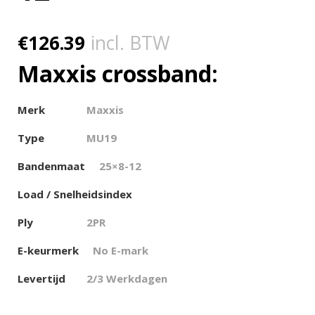
€
126.39
incl. BTW
Maxxis crossband:
Merk
Maxxis
Type
MU19
Bandenmaat
25×8-12
Load / Snelheidsindex
Ply
2PR
E-keurmerk
No E-mark
Levertijd
2/3 Werkdagen