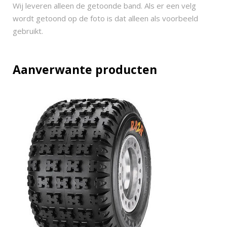
q
Wij leveren alleen de getoonde band. Als er een velg
u
wordt getoond op de foto is dat alleen als voorbeeld
a
gebruikt.
n
t
i
Aanverwante producten
t
y