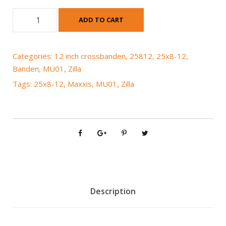
M
ADD TO CART
a
x
x
Categories:
12 inch crossbanden
,
25812
,
25x8-12
,
i
Banden
,
MU01
,
Zilla
s
Tags:
25x8-12
,
Maxxis
,
MU01
,
Zilla
M
U
-
0
1
Z
i
l
l
Description
a
2