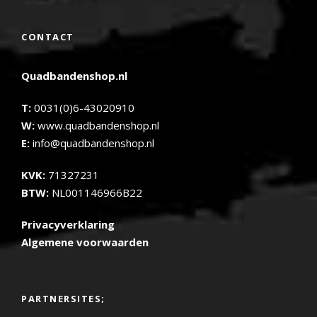
CONTACT
Quadbandenshop.nl
T:
0031(0)6-43020910
W:
www.quadbandenshop.nl
E:
info@quadbandenshop.nl
KVK:
71327231
BTW:
NL001146966B22
Privacyverklaring
Algemene voorwaarden
PARTNERSITES;