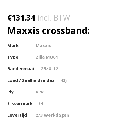
€
131.34
incl. BTW
Maxxis crossband:
Merk
Maxxis
Type
Zilla
MU01
Bandenmaat
25×8-12
Load / Snelheidsindex
43j
Ply
6PR
E-keurmerk
E4
Levertijd
2/3 Werkdagen