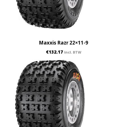
Maxxis Razr 22×11-9
€
132.17
incl. BTW