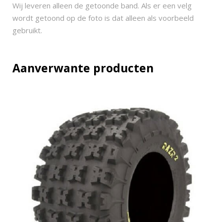
5
Wij leveren alleen de getoonde band. Als er een velg
x
wordt getoond op de foto is dat alleen als voorbeeld
8
gebruikt.
-
1
2
Aanverwante producten
q
u
a
n
t
i
t
y