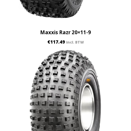
Maxxis Razr 20×11-9
€
117.49
incl. BTW