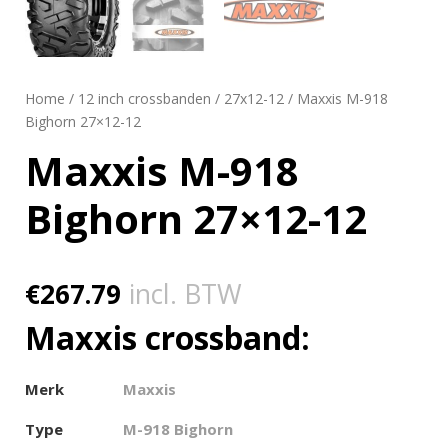
Home
/
12 inch crossbanden
/
27x12-12
/ Maxxis M-918
Bighorn 27×12-12
Maxxis M-918
Bighorn 27×12-12
€
267.79
incl. BTW
Maxxis crossband:
Merk
Maxxis
Type
M-918 Bighorn