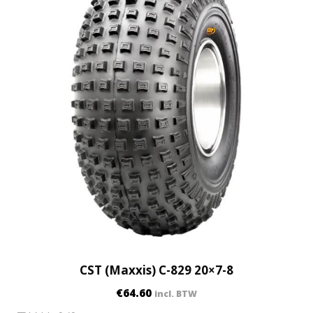
CST (Maxxis) C-829 20×7-8
€
64.60
incl. BTW