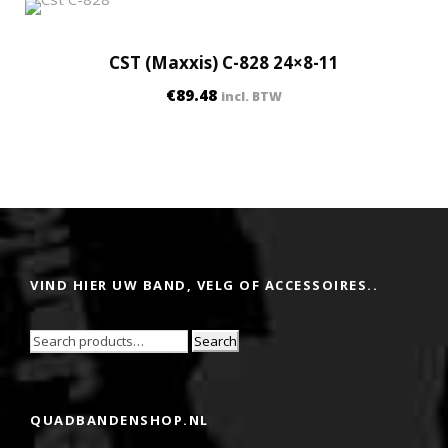
CST (Maxxis) C-828 24×8-11
€
89.48
incl. BTW
VIND HIER UW BAND, VELG OF ACCESSOIRES..
Search
QUADBANDENSHOP.NL