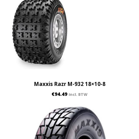
q
u
a
n
t
i
t
y
Maxxis Razr M-932 18×10-8
€
94.49
incl. BTW