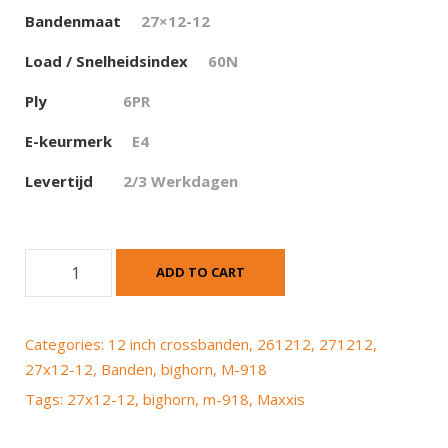
Bandenmaat
27×12-12
Load / Snelheidsindex
60N
Ply
6PR
E-keurmerk
E4
Levertijd
2/3 Werkdagen
M
ADD TO CART
a
x
x
Categories:
12 inch crossbanden
,
261212
,
271212
,
i
27x12-12
,
Banden
,
bighorn
,
M-918
s
Tags:
27x12-12
,
bighorn
,
m-918
,
Maxxis
M
-