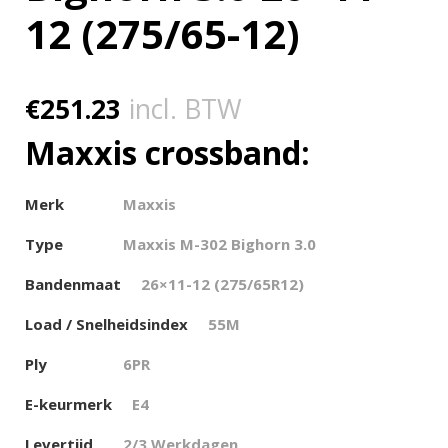
12 (275/65-12)
€
251.23
incl. BTW
Maxxis crossband:
Merk
Maxxis
Type
Maxxis M-302 Bighorn 3.0
Bandenmaat
26×11-12 (275/65R12)
Load / Snelheidsindex
55M
Ply
6PR
E-keurmerk
E4
Levertijd
2/3 Werkdagen