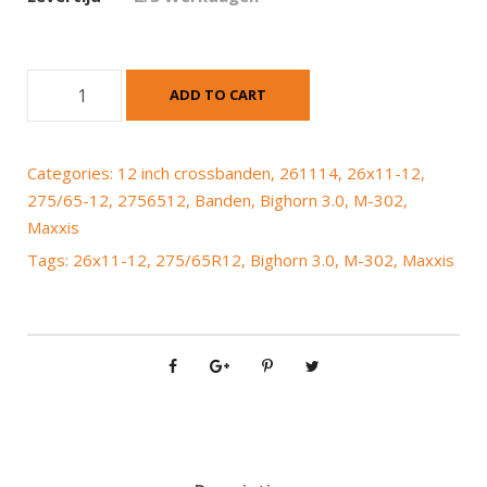
M
ADD TO CART
a
x
x
Categories:
12 inch crossbanden
,
261114
,
26x11-12
,
i
275/65-12
,
2756512
,
Banden
,
Bighorn 3.0
,
M-302
,
s
Maxxis
M
Tags:
26x11-12
,
275/65R12
,
Bighorn 3.0
,
M-302
,
Maxxis
-
3
0
2
B
i
g
h