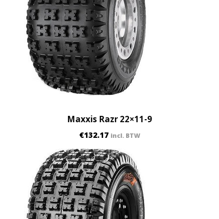
Maxxis Razr 22×11-9
€
132.17
incl. BTW