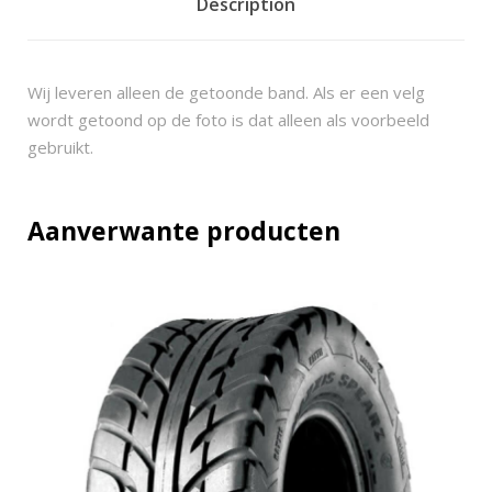
o
Description
r
n
3
Wij leveren alleen de getoonde band. Als er een velg
.
wordt getoond op de foto is dat alleen als voorbeeld
0
gebruikt.
2
6
x
Aanverwante producten
1
1
-
1
2
(
2
7
5