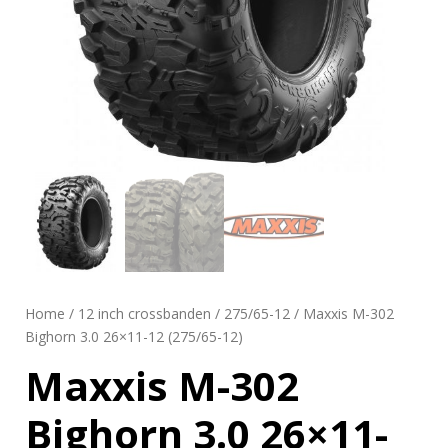
Home
/
12 inch crossbanden
/
275/65-12
/ Maxxis M-302
Bighorn 3.0 26×11-12 (275/65-12)
Maxxis M-302
Bighorn 3.0 26×11-