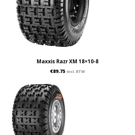
Maxxis Razr XM 18×10-8
€
89.75
incl. BTW