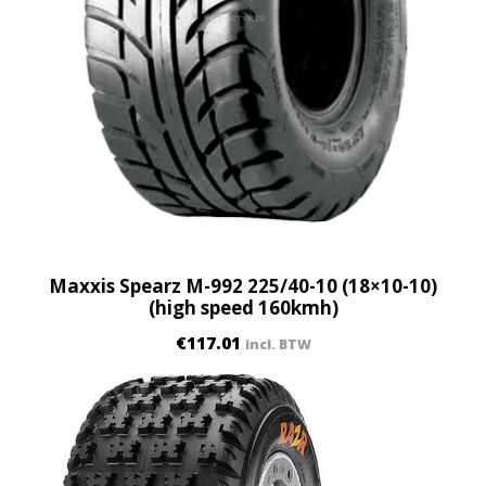
/
6
5
-
1
2
)
q
u
a
n
Maxxis Spearz M-992 225/40-10 (18×10-10)
t
(high speed 160kmh)
i
€
117.01
incl. BTW
t
y