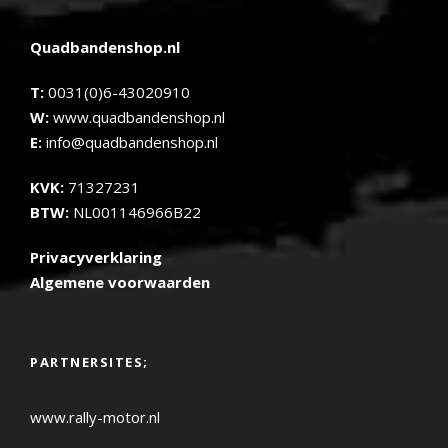
Quadbandenshop.nl
T:
0031(0)6-43020910
W:
www.quadbandenshop.nl
E:
info@quadbandenshop.nl
KVK:
71327231
BTW:
NL001146966B22
Privacyverklaring
Algemene voorwaarden
PARTNERSITES;
www.rally-motor.nl