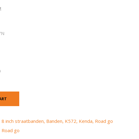
2
7N
n
ART
,
8 inch straatbanden
,
Banden
,
K572
,
Kenda
,
Road go
,
Road go