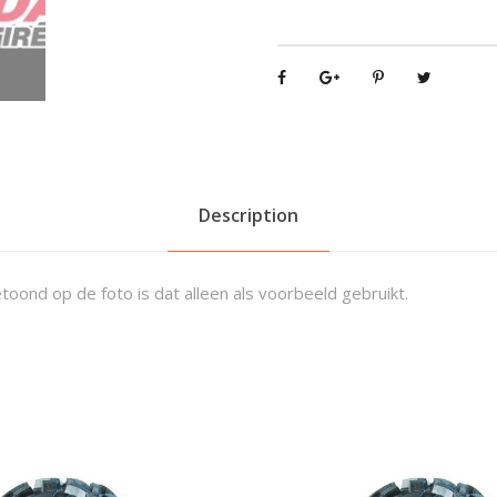
5
7
2
R
o
a
d
G
Description
o
2
1
toond op de foto is dat alleen als voorbeeld gebruikt.
x
1
0
-
8
q
u