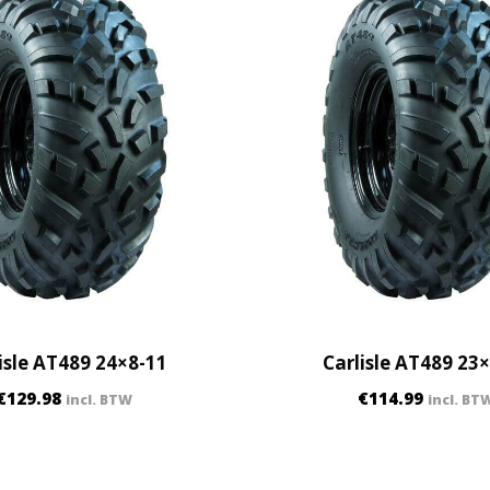
a
n
t
i
t
y
isle AT489 24×8-11
Carlisle AT489 23
€
129.98
€
114.99
incl. BTW
incl. BT