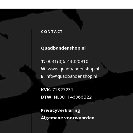
CONTACT
Quadbandenshop.nl
T:
0031(0)6-43020910
W:
www.quadbandenshop.nl
E:
info@quadbandenshop.nl
KVK:
71327231
BTW:
NL001146966B22
Privacyverklaring
Algemene voorwaarden