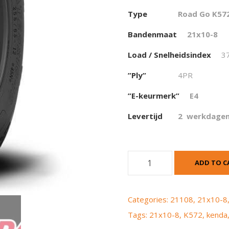
Type
Road Go K57
Bandenmaat
21
x10-8
Load / Snelheidsindex
3
”Ply”
4PR
”E-keurmerk”
E4
Levertijd
2 werkdage
K
ADD TO C
e
n
d
Categories:
21108
,
21x10-8
a
Tags:
21x10-8
,
K572
,
kenda
K