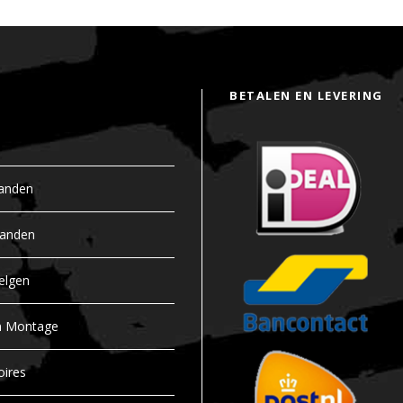
BETALEN EN LEVERING
anden
banden
elgen
n Montage
oires