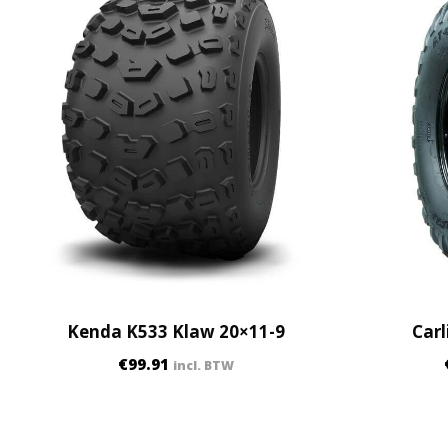
Kenda K533 Klaw 20×11-9
Carl
€
99.91
incl. BTW