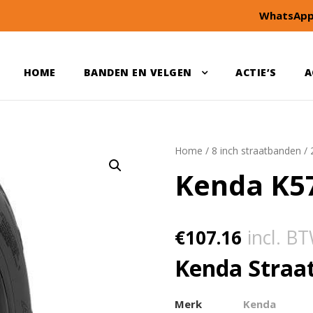
WhatsApp
HOME
BANDEN EN VELGEN
ACTIE’S
A
Home
/
8 inch straatbanden
/
Kenda K57
€
107.16
incl. B
Kenda Straa
Merk
Kenda