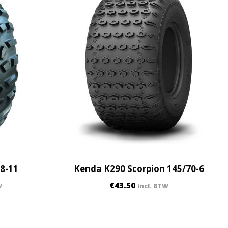
×8-11
Kenda K290 Scorpion 145/70-6
€
43.50
W
incl. BTW