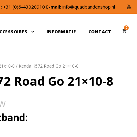
:
+31 (0)6-43020910
E-mail:
info@quadbandenshop.nl
0
CCESSOIRES
INFORMATIE
CONTACT
21x10-8
/ Kenda K572 Road Go 21×10-8
2 Road Go 21×10-8
TW
tband: