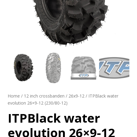
Home
/
12 inch crossbanden
/
26x9-12
/ ITPBlack water
evolution 26×9-12 (230/80-12)
ITPBlack water
evolution 26×9-12