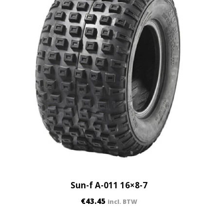
Sun-f A-011 16×8-7
€
43.45
incl. BTW