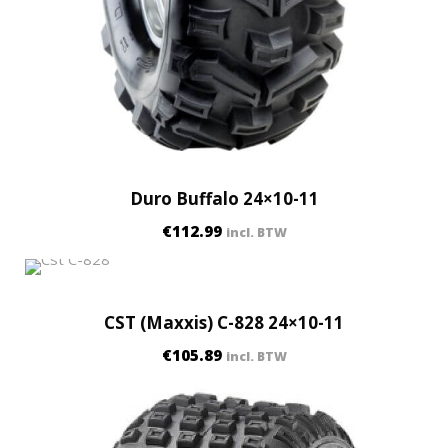
Duro Buffalo 24×10-11
€
112.99
incl. BTW
CST (Maxxis) C-828 24×10-11
€
105.89
incl. BTW