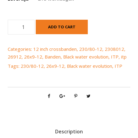
I
ADD TO CART
T
P
B
Categories:
12 inch crossbanden
,
230/80-12
,
2308012
,
l
26912
,
26x9-12
,
Banden
,
Black water evolution
,
ITP
,
itp
a
Tags:
230/80-12
,
26x9-12
,
Black water evolution
,
ITP
c
k
w
a
t
e
r
e
v
Description