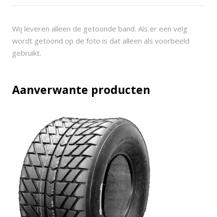
o
l
u
Wij leveren alleen de getoonde band. Als er een velg
t
wordt getoond op de foto is dat alleen als voorbeeld
i
gebruikt.
o
n
2
Aanverwante producten
6
x
9
-
1
2
(
2
3
0