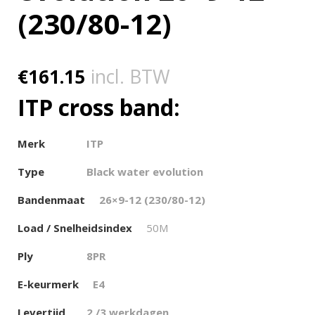
(230/80-12)
€
161.15
incl. BTW
ITP cross band:
Merk
ITP
Type
Black water evolution
Bandenmaat
26×9-12 (230/80-12)
Load / Snelheidsindex
50M
Ply
8PR
E-keurmerk
E4
Levertijd
2 /3 werkdagen