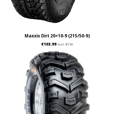
/
8
0
-
1
2
Maxxis Dirt 20×10-9 (215/50-9)
)
€
103.99
incl. BTW
q
u
a
n
t
i
t
y