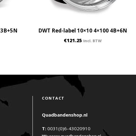
0 3B+5N
DWT Red-label 10×10 4×100 4B+6N
€
121.25
incl. BTW
CONTACT
Quadbandenshop.nl
T:
0031(0)6-43020910
W:
www.quadbandenshop.nl