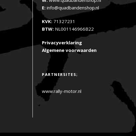
E:
info@quadbandenshop.nl
KVK:
71327231
BTW:
NL001146966B22
Privacyverklaring
Algemene voorwaarden
PARTNERSITES;
www.rally-motor.nl