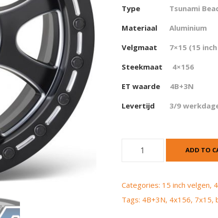
Type
Tsunami Bea
Materiaal
Aluminium
Velgmaat
7×15 (15 inch
Steekmaat
4×156
ET waarde
4
B+3N
Levertijd
3/9 werkdag
I
ADD TO C
T
P
T
Categories:
15 inch velgen
,
4
s
Tags:
4B+3N
,
4x156
,
7x15
,
u
n