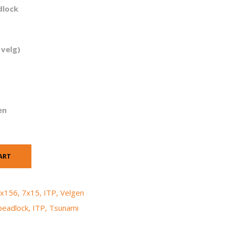
dlock
 velg)
en
ART
x156
,
7x15
,
ITP
,
Velgen
beadlock
,
ITP
,
Tsunami