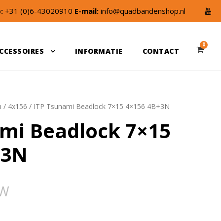
:
+31 (0)6-43020910
E-mail:
info@quadbandenshop.nl
0
CCESSOIRES
INFORMATIE
CONTACT
n
/
4x156
/ ITP Tsunami Beadlock 7×15 4×156 4B+3N
mi Beadlock 7×15
+3N
TW