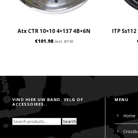
Atx CTR 10×10 4×137 4B+6N
ITP Ss112
€
101.98
incl. BTW
VIND HIER UW BAND, VELG OF
MENU
ACCESSOIRES..
Home
Search
Crossb