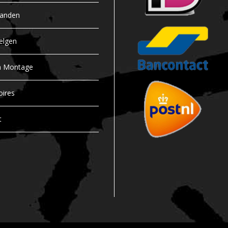
banden
elgen
n Montage
oires
t