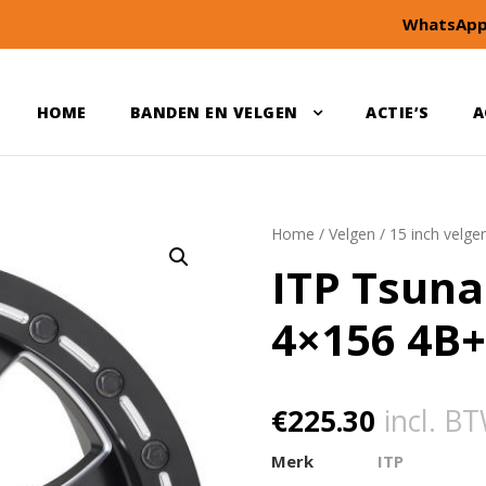
WhatsApp
HOME
BANDEN EN VELGEN
ACTIE’S
A
Home
/
Velgen
/
15 inch velge
ITP Tsuna
4×156 4B
€
225.30
incl. B
Merk
ITP