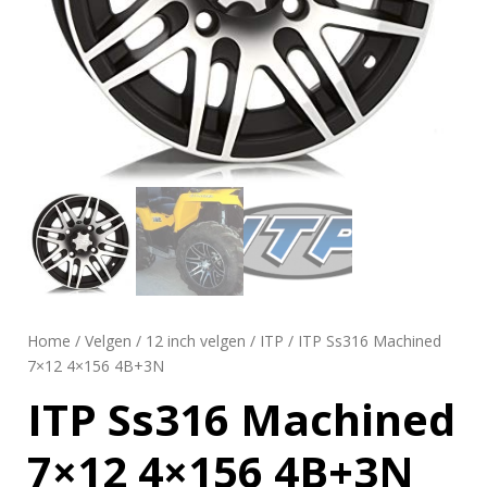
Home
/
Velgen
/
12 inch velgen
/
ITP
/ ITP Ss316 Machined
7×12 4×156 4B+3N
ITP Ss316 Machined
7×12 4×156 4B+3N