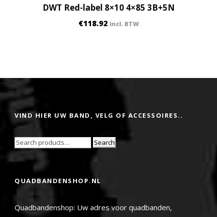
DWT Red-label 8×10 4×85 3B+5N
€
118.92
incl. BTW
VIND HIER UW BAND, VELG OF ACCESSOIRES..
Search
QUADBANDENSHOP.NL
Quadbandenshop: Uw adres voor quadbanden,