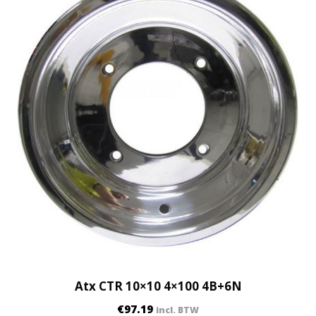
Atx CTR 10×10 4×100 4B+6N
€
97.19
incl. BTW