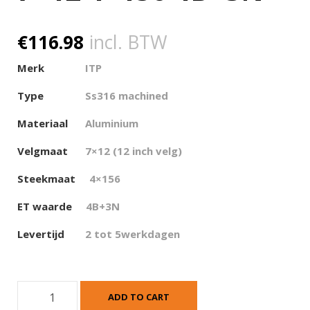
€
116.98
incl. BTW
Merk
ITP
Type
Ss316 machined
Materiaal
Aluminium
Velgmaat
7×12 (12 inch velg)
Steekmaat
4×156
ET waarde
4
B+3N
Levertijd
2 tot 5werkdagen
I
ADD TO CART
T