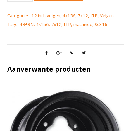
P
S
Categories:
12 inch velgen
,
4x156
,
7x12
,
ITP
,
Velgen
s
Tags:
4B+3N
,
4x156
,
7x12
,
ITP
,
machined
,
Ss316
3
1
6
M
a
c
Aanverwante producten
h
i
n
e
d
7
x
1
2