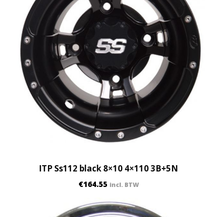
ITP Ss112 black 8×10 4×110 3B+5N
€
164.55
incl. BTW