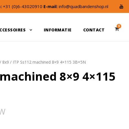
:
+31 (0)6-43020910
E-mail:
info@quadbandenshop.nl
0
CCESSOIRES
INFORMATIE
CONTACT
/
8x9
/ ITP Ss112 machined 8×9 4×115 3B+5N
 machined 8×9 4×115
TW