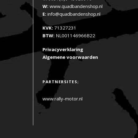
W:
www.quadbandenshop.nl
E:
info@quadbandenshop.nl
KVK:
71327231
BTW:
NL001146966B22
Privacyverklaring
Algemene voorwaarden
PARTNERSITES;
www.rally-motor.nl