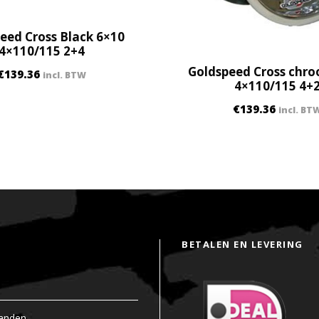
3
B
eed Cross Black 6×10
+
4×110/115 2+4
5
Goldspeed Cross chr
N
€
139.36
incl. BTW
4×110/115 4+
q
u
€
139.36
incl. BT
a
n
t
i
t
y
BETALEN EN LEVERING
anden