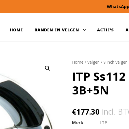
WhatsApp
HOME
BANDEN EN VELGEN
ACTIE’S
A
Home
/
Velgen
/
9 inch velgen
ITP Ss112
3B+5N
€
177.30
incl. B
Merk
ITP