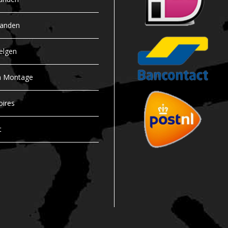
banden
elgen
n Montage
oires
t