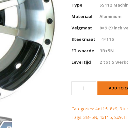
Type
SS112 Machi
Materiaal
Aluminium
Velgmaat
8×9 (9 inch v
Steekmaat
4×115
ET waarde
3
B+5N
Levertijd
2 tot 5 werk
I
ADD TO C
T
P
S
Categories:
4x115
,
8x9
,
9 in
s
Tags:
3B+5N
,
4x115
,
8x9
,
I
1
1