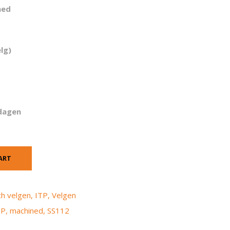
ned
elg)
dagen
ART
ch velgen
,
ITP
,
Velgen
TP
,
machined
,
SS112