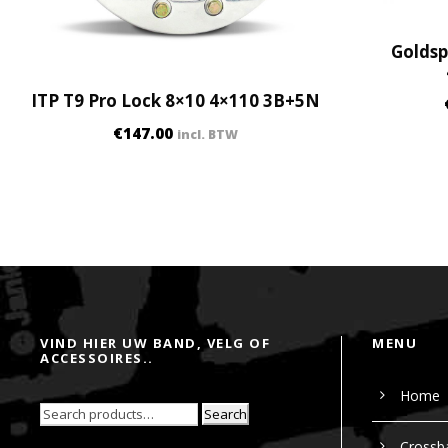
Goldsp
ITP T9 Pro Lock 8×10 4×110 3B+5N
€
147.00
incl. BTW
VIND HIER UW BAND, VELG OF
MENU
ACCESSOIRES..
Home
Search
Crossb