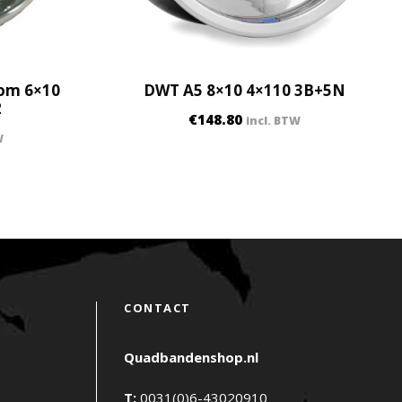
oom 6×10
DWT A5 8×10 4×110 3B+5N
2
€
148.80
incl. BTW
W
CONTACT
Quadbandenshop.nl
T:
0031(0)6-43020910