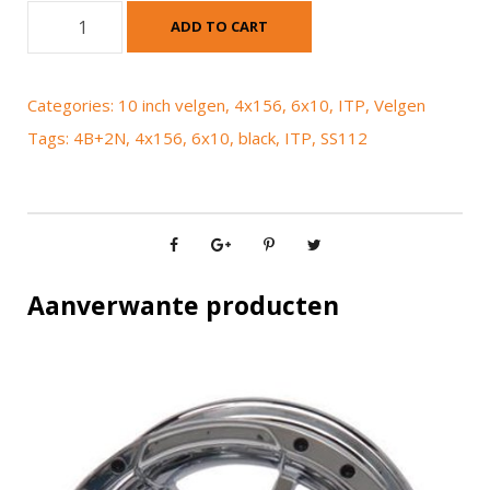
I
ADD TO CART
T
P
S
Categories:
10 inch velgen
,
4x156
,
6x10
,
ITP
,
Velgen
s
Tags:
4B+2N
,
4x156
,
6x10
,
black
,
ITP
,
SS112
1
1
2
b
l
a
Aanverwante producten
c
k
6
x
1
0
4