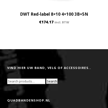
DWT Red-label 8×10 4×100 3B+5N
€
174.17
incl. BTW
VIND HIER UW BAND, VELG OF ACCESSOIRES..
Search
QUADBANDENSHOP.NL