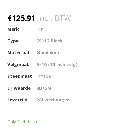
€
125.91
incl. BTW
Merk
ITP
Type
SS112 Black
Materiaal
Aluminium
Velgmaat
6×10 (10 inch velg)
Steekmaat
4×156
ET waarde
4
B+2N
Levertijd
2/4 werkdagen
Only 2 left in stock