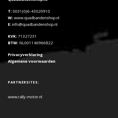
T:
0031(0)6-43020910
W:
www.quadbandenshop.nl
E:
info@quadbandenshop.nl
KVK:
71327231
BTW:
NL001146966B22
Privacyverklaring
Algemene voorwaarden
PARTNERSITES;
www.rally-motor.nl