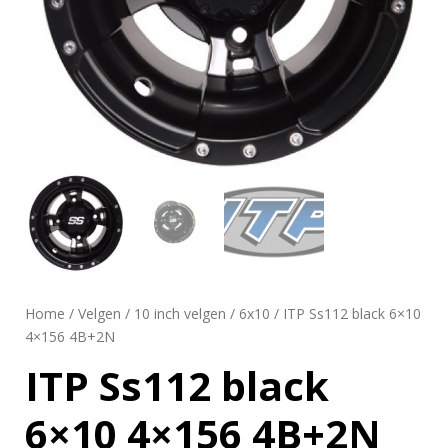
Home
/
Velgen
/
10 inch velgen
/
6x10
/ ITP Ss112 black 6×10
4×156 4B+2N
ITP Ss112 black
6×10 4×156 4B+2N