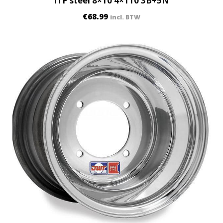
ITP steel 8×10 4×110 3B+5N
€
68.99
incl. BTW