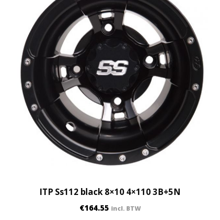
ITP Ss112 black 8×10 4×110 3B+5N
€
164.55
incl. BTW