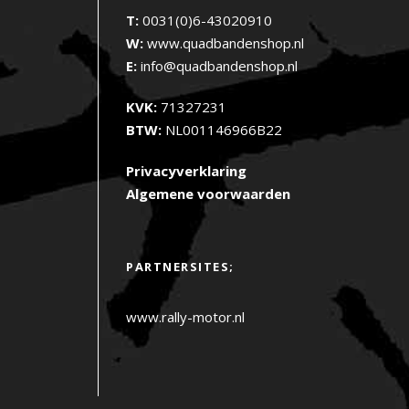
T:
0031(0)6-43020910
W:
www.quadbandenshop.nl
E:
info@quadbandenshop.nl
KVK:
71327231
BTW:
NL001146966B22
Privacyverklaring
Algemene voorwaarden
PARTNERSITES;
www.rally-motor.nl