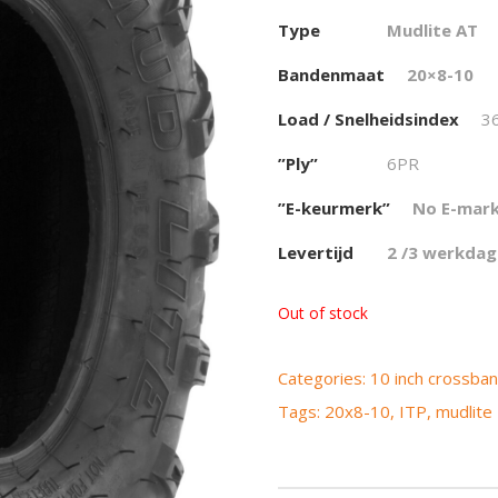
Type
Mudlite AT
Bandenmaat
20×8-10
Load / Snelheidsindex
3
”Ply”
6PR
”E-keurmerk”
No E-mar
Levertijd
2 /3 werkda
Out of stock
Categories:
10 inch crossba
Tags:
20x8-10
,
ITP
,
mudlite