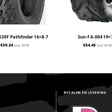
30F Pathfinder 16×8-7
Sun-f A-004 19×
€
59.24
€
54.45
incl. BTW
incl. BTW
BETALEN EN LEVERING