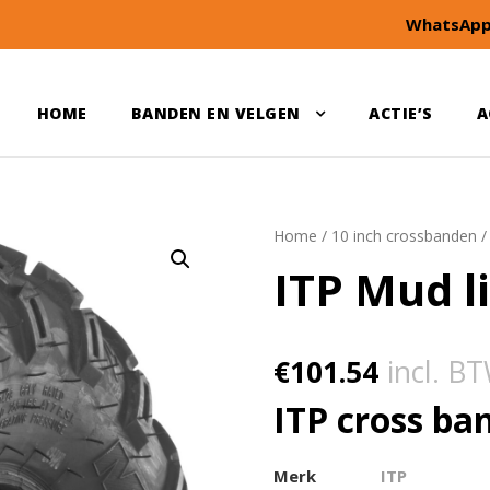
WhatsApp
HOME
BANDEN EN VELGEN
ACTIE’S
A
Home
/
10 inch crossbanden
ITP Mud l
€
101.54
incl. B
ITP cross ba
Merk
ITP