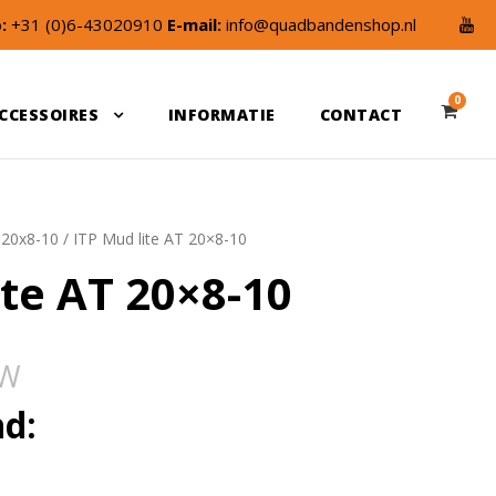
:
+31 (0)6-43020910
E-mail:
info@quadbandenshop.nl
0
CCESSOIRES
INFORMATIE
CONTACT
/
20x8-10
/ ITP Mud lite AT 20×8-10
ite AT 20×8-10
TW
nd: