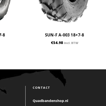
7-8
SUN-F A-003 18×7-8
€
54.98
incl. BTW
CONTACT
Quadbandenshop.nl