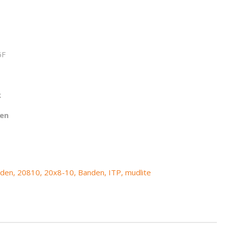
6F
k
gen
nden
,
20810
,
20x8-10
,
Banden
,
ITP
,
mudlite