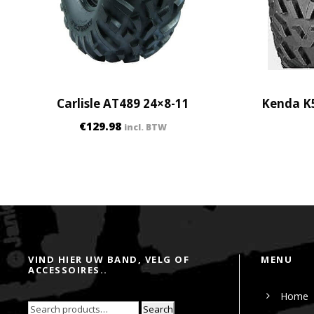
Carlisle AT489 24×8-11
Kenda K5
€
129.98
incl. BTW
VIND HIER UW BAND, VELG OF
MENU
ACCESSOIRES..
Home
Search