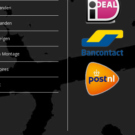
anden
banden
elgen
n Montage
oires
t