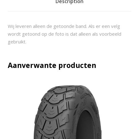
0
Description
2
2
2
Wij leveren alleen de getoonde band. Als er een velg
1
wordt getoond op de foto is dat alleen als voorbeeld
x
gebruikt.
7
-
1
Aanverwante producten
0
(
1
7
5
/
7
0
-