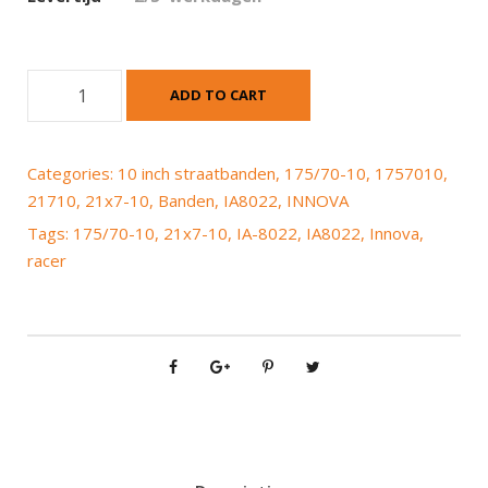
I
ADD TO CART
n
n
o
Categories:
10 inch straatbanden
,
175/70-10
,
1757010
,
v
21710
,
21x7-10
,
Banden
,
IA8022
,
INNOVA
a
Tags:
175/70-10
,
21x7-10
,
IA-8022
,
IA8022
,
Innova
,
R
racer
a
c
e
r
I
A
-
8