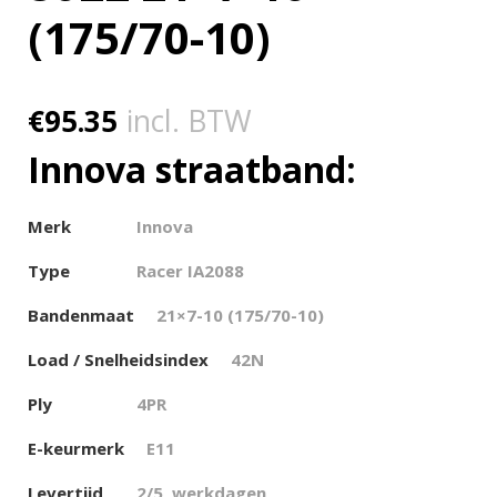
(175/70-10)
€
95.35
incl. BTW
Innova straatband:
Merk
Innova
Type
Racer IA2088
Bandenmaat
21×7-10 (175/70-10)
Load / Snelheidsindex
42N
Ply
4PR
E-keurmerk
E11
Levertijd
2/5 werkdagen