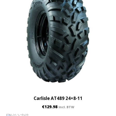
Carlisle AT489 24×8-11
€
129.98
incl. BTW