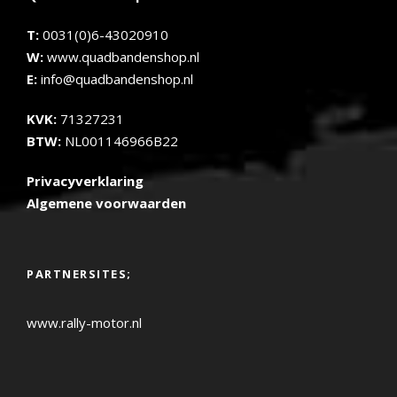
T:
0031(0)6-43020910
W:
www.quadbandenshop.nl
E:
info@quadbandenshop.nl
KVK:
71327231
BTW:
NL001146966B22
Privacyverklaring
Algemene voorwaarden
PARTNERSITES;
www.rally-motor.nl