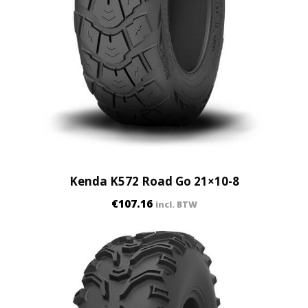
1
0
)
q
u
a
n
t
i
t
y
Kenda K572 Road Go 21×10-8
€
107.16
incl. BTW