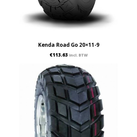
y
Kenda Road Go 20×11-9
€
113.63
incl. BTW