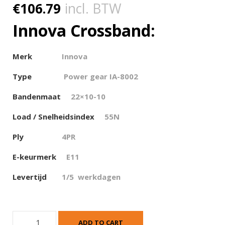
€
106.79
incl. BTW
Innova Crossband:
Merk
Innova
Type
Power gear IA-8002
Bandenmaat
22×10-10
Load / Snelheidsindex
55N
Ply
4PR
E-keurmerk
E11
Levertijd
1/5 werkdagen
I
ADD TO CART