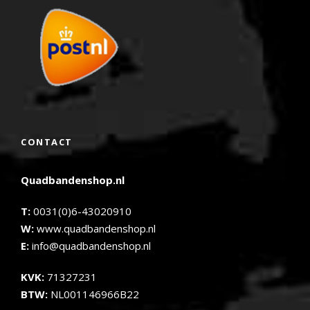
CONTACT
Quadbandenshop.nl
T:
0031(0)6-43020910
W:
www.quadbandenshop.nl
E:
info@quadbandenshop.nl
KVK:
71327231
BTW:
NL001146966B22