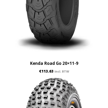
Kenda Road Go 20×11-9
€
113.63
incl. BTW