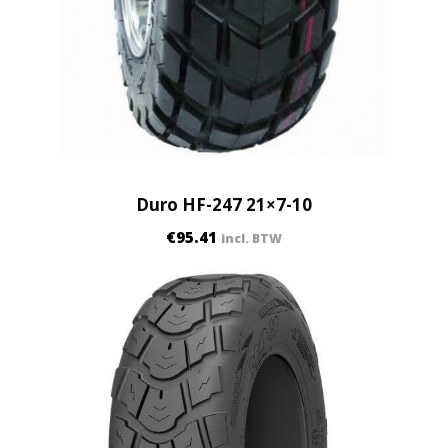
Duro HF-247 21×7-10
€
95.41
incl. BTW