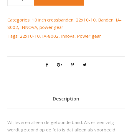
n
n
o
Categories:
10 inch crossbanden
,
22x10-10
,
Banden
,
IA-
v
8002
,
INNOVA
,
power gear
a
Tags:
22x10-10
,
IA-8002
,
Innova
,
Power gear
P
o
w
e
r
G
e
a
r
Description
I
A
-
Wij leveren alleen de getoonde band. Als er een velg
8
wordt getoond op de foto is dat alleen als voorbeeld