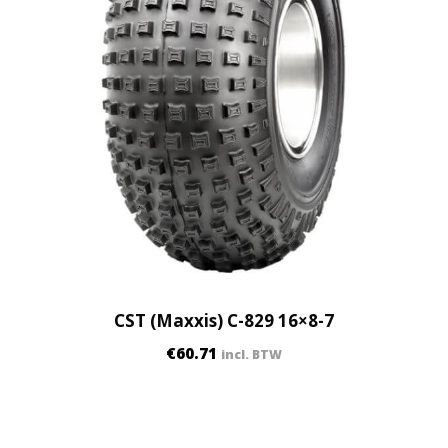
CST (Maxxis) C-829 16×8-7
€
60.71
incl. BTW