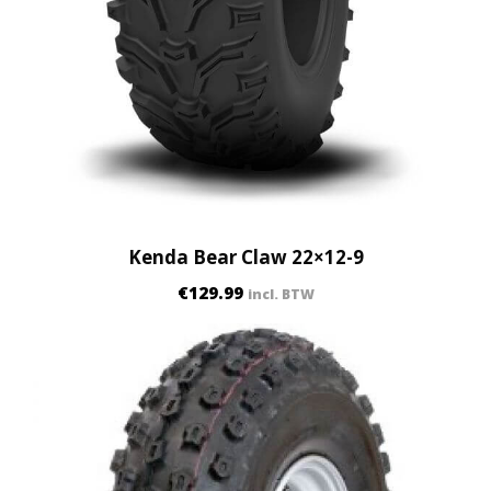
Kenda Bear Claw 22×12-9
€
129.99
incl. BTW