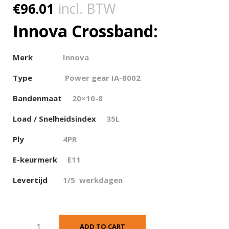
€
96.01
incl. BTW
Innova Crossband:
Merk
Innova
Type
Power gear IA-8002
Bandenmaat
20×10-8
Load / Snelheidsindex
35L
Ply
4PR
E-keurmerk
E11
Levertijd
1/5 werkdagen
I
ADD TO CART