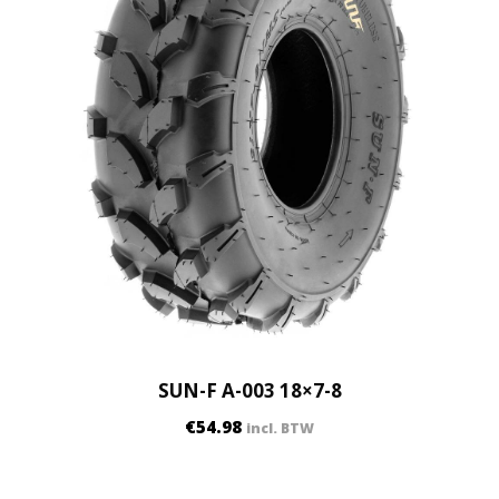
SUN-F A-003 18×7-8
€
54.98
incl. BTW