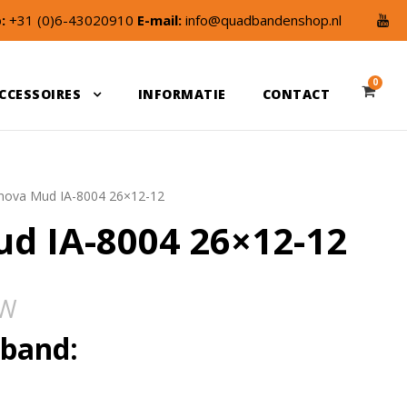
:
+31 (0)6-43020910
E-mail:
info@quadbandenshop.nl
0
CCESSOIRES
INFORMATIE
CONTACT
nnova Mud IA-8004 26×12-12
d IA-8004 26×12-12
TW
sband: