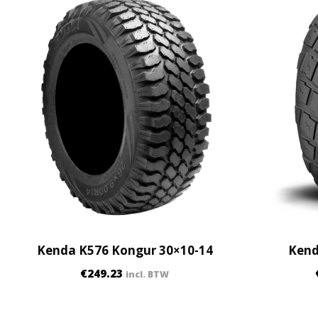
Kenda K576 Kongur 30×10-14
Kend
€
249.23
incl. BTW