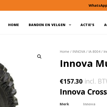
WhatsApp
HOME
BANDEN EN VELGEN
ACTIE’S
A
Home
/
INNOVA
/
IA-8004
/ I
Innova Mu
€
157.30
incl. B
Innova Cros
Merk
Innova