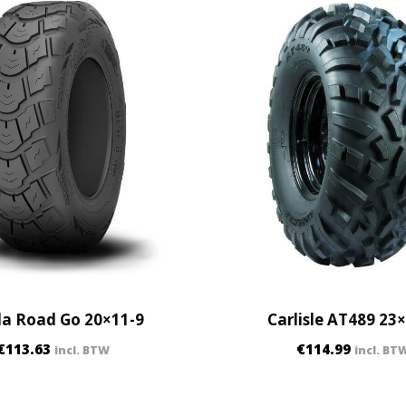
q
u
a
n
t
i
t
y
a Road Go 20×11-9
Carlisle AT489 23
€
113.63
€
114.99
incl. BTW
incl. BT