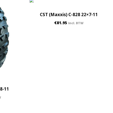
CST (Maxxis) C-828 22×7-11
€
81.95
incl. BTW
×8-11
W