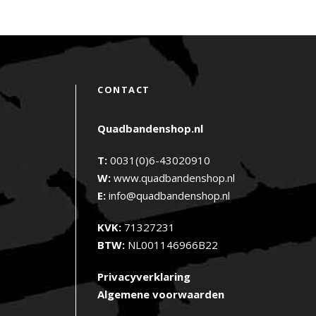
CONTACT
Quadbandenshop.nl
T:
0031(0)6-43020910
W:
www.quadbandenshop.nl
E:
info@quadbandenshop.nl
KVK:
71327231
BTW:
NL001146966B22
Privacyverklaring
Algemene voorwaarden