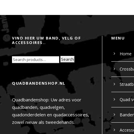
VIND HIER UW BAND, VELG OF
MENU
ACCESSOIRES..
Home
Search
Crossb
QUADBANDENSHOP.NL
Straat
Quadbandenshop: Uw adres voor
Quad v
quadbanden, quadvelgen,
quadonderdelen en quadaccessoires,
Bande
zowel nieuw als tweedehands.
Access