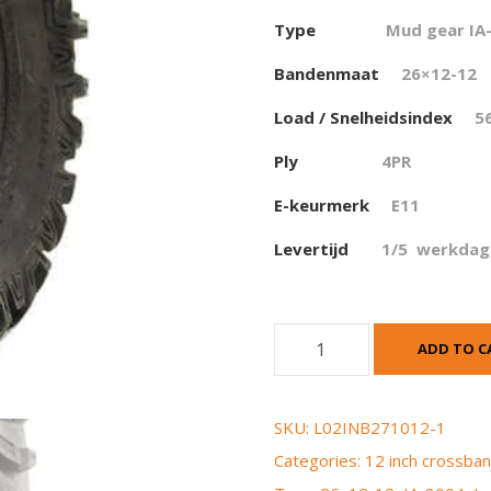
Type
Mud gear IA
Bandenmaat
26×12-12
Load / Snelheidsindex
5
Ply
4PR
E-keurmerk
E11
Levertijd
1/5 werkdag
I
ADD TO C
n
n
o
SKU:
L02INB271012-1
v
Categories:
12 inch crossba
a