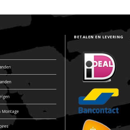
BETALEN EN LEVERING
anden
banden
elgen
n Montage
oires