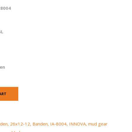
-8004
6L
en
ART
nden
,
26x12-12
,
Banden
,
IA-8004
,
INNOVA
,
mud gear