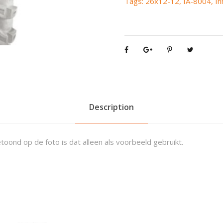
Tags:
26x12-12
,
IA-8004
,
In
M
u
d
I
A
-
8
0
0
Description
4
2
6
toond op de foto is dat alleen als voorbeeld gebruikt.
x
1
2
-
1
2