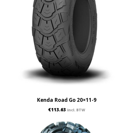
Kenda Road Go 20×11-9
€
113.63
incl. BTW