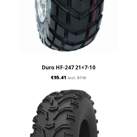
Duro HF-247 21×7-10
€
95.41
incl. BTW