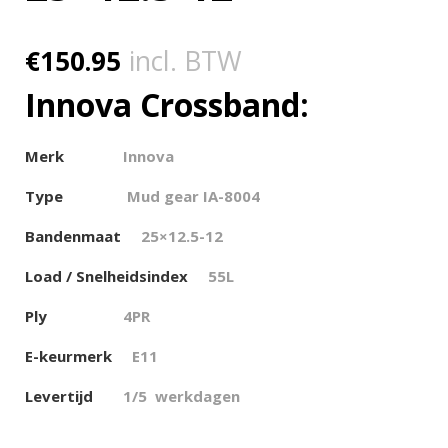
€
150.95
incl. BTW
Innova Crossband:
Merk
Innova
Type
Mud gear IA-8004
Bandenmaat
25×12.5-12
Load / Snelheidsindex
55L
Ply
4PR
E-keurmerk
E11
Levertijd
1/5 werkdagen