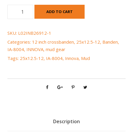
I
ADD TO CART
n
n
o
SKU:
L02INB26912-1
v
Categories:
12 inch crossbanden
,
25x12.5-12
,
Banden
,
a
IA-8004
,
INNOVA
,
mud gear
M
Tags:
25x12.5-12
,
IA-8004
,
Innova
,
Mud
u
d
I
A
-
8
0
0
4
Description
2