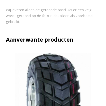
5
x
Wij leveren alleen de getoonde band. Als er een velg
1
wordt getoond op de foto is dat alleen als voorbeeld
2
gebruikt.
.
5
-
Aanverwante producten
1
2
q
u
a
n
t
i
t
y