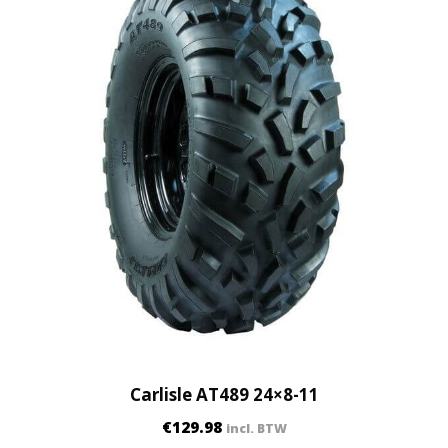
Carlisle AT489 24×8-11
€
129.98
incl. BTW