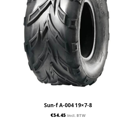
Sun-f A-004 19×7-8
€
54.45
incl. BTW