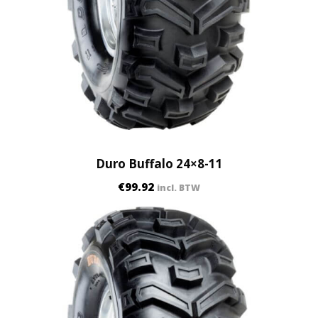
Duro Buffalo 24×8-11
€
99.92
incl. BTW