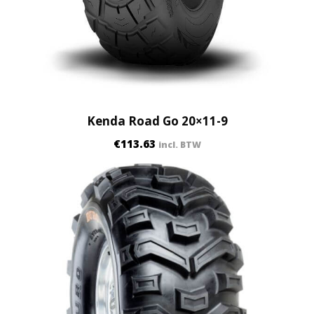
Kenda Road Go 20×11-9
€
113.63
incl. BTW