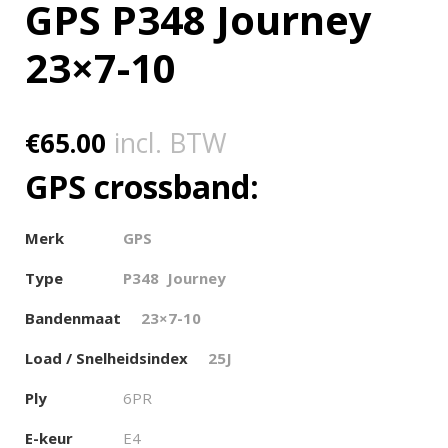
GPS P348 Journey
23×7-10
€
65.00
incl. BTW
GPS crossband:
Merk
GPS
Type
P348 Journey
Bandenmaat
23×7-10
Load / Snelheidsindex
25J
Ply
6PR
E-keur
E4