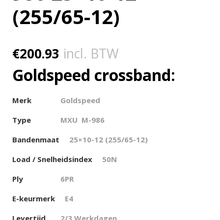
(255/65-12)
€
200.93
incl. BTW
Goldspeed crossband:
Merk
Goldspeed
Type
MXU M-986
Bandenmaat
25×10-12 (255/65-12)
Load / Snelheidsindex
50N
Ply
6PR
E-keurmerk
E4
Levertijd
2/3 Werkdagen