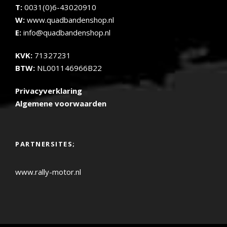
T:
0031(0)6-43020910
W:
www.quadbandenshop.nl
E:
info@quadbandenshop.nl
KVK:
71327231
BTW:
NL001146966B22
Privacyverklaring
Algemene voorwaarden
PARTNERSITES;
www.rally-motor.nl