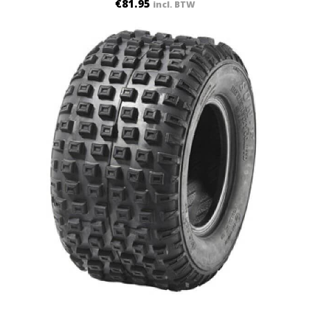
€
81.95
incl. BTW