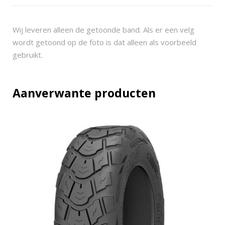
8
6
2
Wij leveren alleen de getoonde band. Als er een velg
5
wordt getoond op de foto is dat alleen als voorbeeld
x
gebruikt.
1
0
-
Aanverwante producten
1
2
(
2
5
5
/
6
5
-