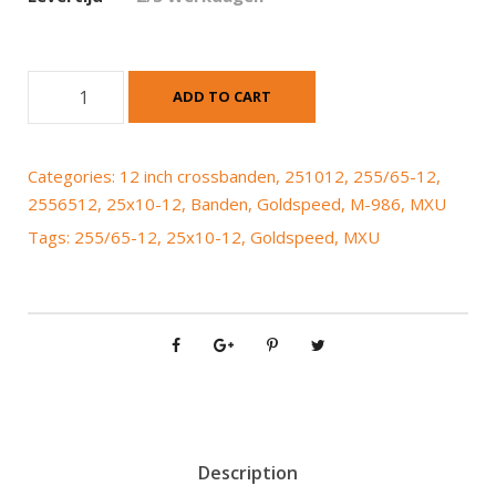
G
ADD TO CART
o
l
d
Categories:
12 inch crossbanden
,
251012
,
255/65-12
,
s
2556512
,
25x10-12
,
Banden
,
Goldspeed
,
M-986
,
MXU
p
Tags:
255/65-12
,
25x10-12
,
Goldspeed
,
MXU
e
e
d
M
X
U
M
-
9
Description