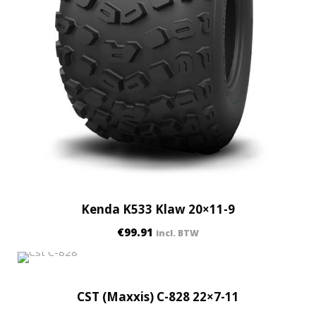
Kenda K533 Klaw 20×11-9
€
99.91
incl. BTW
CST (Maxxis) C-828 22×7-11