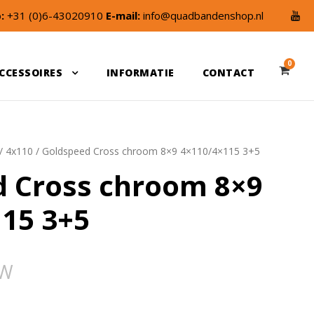
:
+31 (0)6-43020910
E-mail:
info@quadbandenshop.nl
0
CCESSOIRES
INFORMATIE
CONTACT
/
4x110
/ Goldspeed Cross chroom 8×9 4×110/4×115 3+5
d Cross chroom 8×9
15 3+5
TW