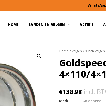
WhatsApp
HOME
BANDEN EN VELGEN
ACTIE’S
A
Home
/
Velgen
/
9 inch velgen
Goldspee
4×110/4×1
€
138.98
incl. B
Merk
Goldspeed