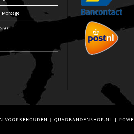
i
t
n Montage
y
oires
t
TEN VOORBEHOUDEN | QUADBANDENSHOP.NL | POW