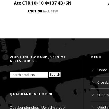
Atx CTR 10×10 4×137 4B+6N
€
101.98
incl. BTW
VIND HIER UW BAND, VELG OF
MENU
ACCESSOIRES..
Home
Search
Crossb
QUADBANDENSHOP.NL
Straat
Quadbandenshop: Uw adres voor
Quad v