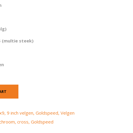
m
elg)
 (multie steek)
en
ART
x9
,
9 inch velgen
,
Goldspeed
,
Velgen
chroom
,
cross
,
Goldspeed