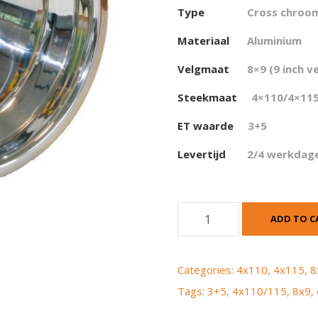
Type
Cross chroo
Materiaal
Aluminium
Velgmaat
8×9 (9 inch v
Steekmaat
4×110/4×115
ET waarde
3+5
Levertijd
2/4 werkdag
G
ADD TO C
o
l
d
Categories:
4x110
,
4x115
,
8
s
Tags:
3+5
,
4x110/115
,
8x9
,
p
e