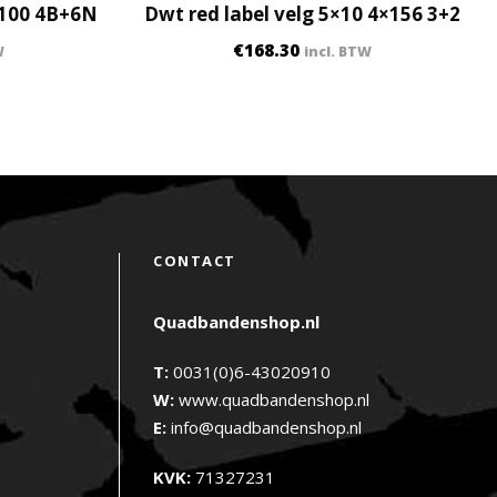
×100 4B+6N
Dwt red label velg 5×10 4×156 3+2
€
168.30
W
incl. BTW
CONTACT
Quadbandenshop.nl
T:
0031(0)6-43020910
W:
www.quadbandenshop.nl
E:
info@quadbandenshop.nl
KVK:
71327231