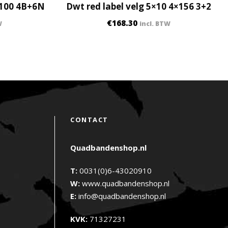
×100 4B+6N
Dwt red label velg 5×10 4×156 3+2
€
168.30
W
incl. BTW
CONTACT
Quadbandenshop.nl
T:
0031(0)6-43020910
W:
www.quadbandenshop.nl
E:
info@quadbandenshop.nl
KVK:
71327231