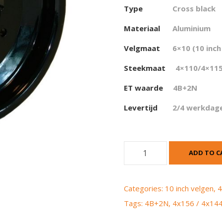
Type
Cross black
Materiaal
Aluminium
Velgmaat
6×10 (10 inch
Steekmaat
4×110/4×115
ET waarde
4B+2N
Levertijd
2/4 werkdag
G
ADD TO C
o
l
d
Categories:
10 inch velgen
,
4
s
Tags:
4B+2N
,
4x156 / 4x14
p
e