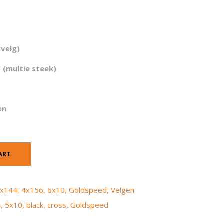
 velg)
 (multie steek)
en
ART
x144
,
4x156
,
6x10
,
Goldspeed
,
Velgen
4
,
5x10
,
black
,
cross
,
Goldspeed