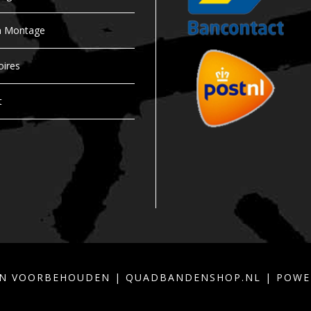
n
t
n Montage
i
t
oires
y
t
TEN VOORBEHOUDEN | QUADBANDENSHOP.NL | POW