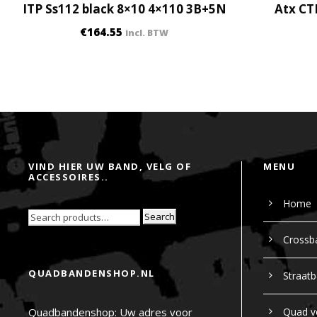
ITP Ss112 black 8×10 4×110 3B+5N
Atx CT
€
164.55
incl. BTW
VIND HIER UW BAND, VELG OF
MENU
ACCESSOIRES..
Home
Search
Crossb
QUADBANDENSHOP.NL
Straat
Quadbandenshop: Uw adres voor
Quad v