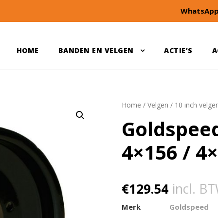
WhatsApp
HOME
BANDEN EN VELGEN
ACTIE’S
A
Home
/
Velgen
/
10 inch velge
Goldspeed
4×156 / 4
€
129.54
incl. B
Merk
Goldspeed