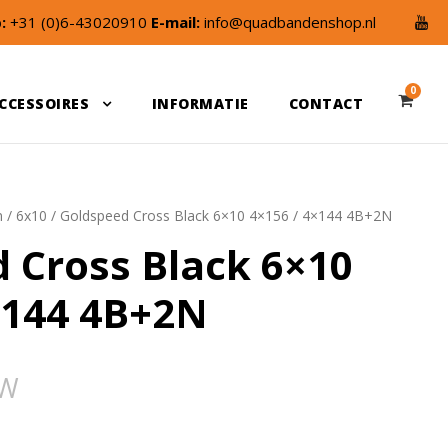
:
+31 (0)6-43020910
E-mail:
info@quadbandenshop.nl
0
CCESSOIRES
INFORMATIE
CONTACT
n
/
6x10
/ Goldspeed Cross Black 6×10 4×156 / 4×144 4B+2N
 Cross Black 6×10
×144 4B+2N
TW