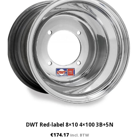
DWT Red-label 8×10 4×100 3B+5N
€
174.17
incl. BTW