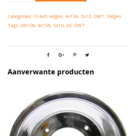
T
A
Categories:
10 inch velgen
,
4x156
,
5x10
,
DWT
,
Velgen
5
Tags:
3B+2N
,
4x156
,
5x10
,
A5
,
DWT
5
x
1
0
4
x
Aanverwante producten
1
5
6
3
B
+
2
N
q