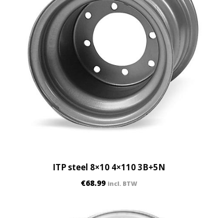
ITP steel 8×10 4×110 3B+5N
€
68.99
incl. BTW