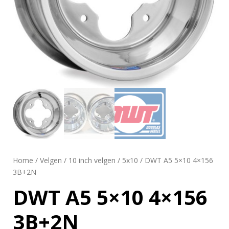
Home
/
Velgen
/
10 inch velgen
/
5x10
/ DWT A5 5×10 4×156
3B+2N
DWT A5 5×10 4×156
3B+2N