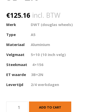
€
125.16
incl. BTW
Merk
DWT (douglas wheels)
Type
A5
Materiaal
Aluminium
Velgmaat
5×10 (10 inch velg)
Steekmaat
4×156
ET waarde
3
B+2N
Levertijd
2/4 werkdagen
D
ADD TO CART
W