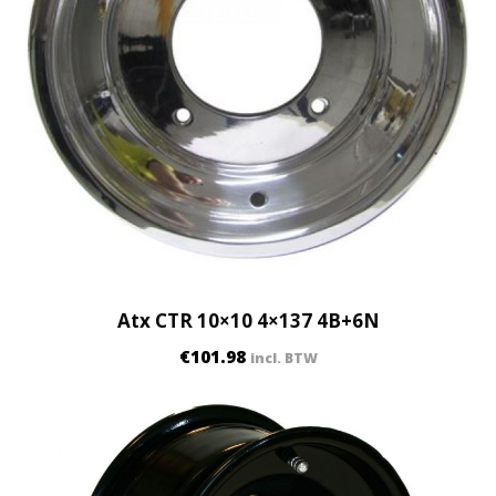
u
a
n
t
i
t
y
Atx CTR 10×10 4×137 4B+6N
€
101.98
incl. BTW