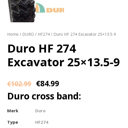
Home
/
DURO
/
HF274
/ Duro HF 274 Excavator 25×13.5-9
Duro HF 274
Excavator 25×13.5-9
€
84.99
€
102.99
Duro cross band:
Merk
Duro
Type
HF274