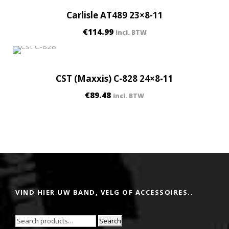
Carlisle AT489 23×8-11
€
114.99
incl. BTW
CST (Maxxis) C-828 24×8-11
€
89.48
incl. BTW
VIND HIER UW BAND, VELG OF ACCESSOIRES..
Search