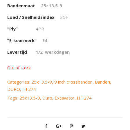
Bandenmaat
25×13.5-9
Load / Snelheidsindex
35F
”Ply”
4PR
”E-keurmerk”
E4
Levertijd
1/
2 werkdagen
Out of stock
Categories:
25x13.5-9
,
9 inch crossbanden
,
Banden
,
DURO
,
HF274
Tags:
25x13.5-9
,
Duro
,
Excavator
,
HF 274