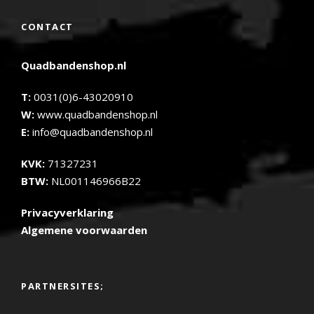
CONTACT
Quadbandenshop.nl
T:
0031(0)6-43020910
W:
www.quadbandenshop.nl
E:
info@quadbandenshop.nl
KVK:
71327231
BTW:
NL001146966B22
Privacyverklaring
Algemene voorwaarden
PARTNERSITES;