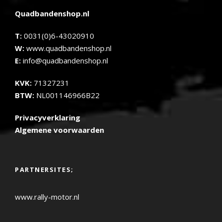
Quadbandenshop.nl
T:
0031(0)6-43020910
W:
www.quadbandenshop.nl
E:
info@quadbandenshop.nl
KVK:
71327231
BTW:
NL001146966B22
Privacyverklaring
Algemene voorwaarden
PARTNERSITES;
www.rally-motor.nl