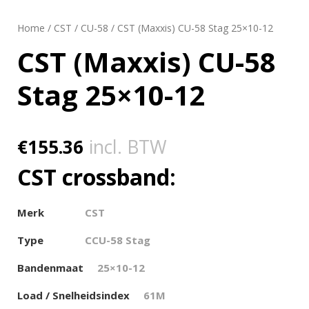
Home
/
CST
/
CU-58
/ CST (Maxxis) CU-58 Stag 25×10-12
CST (Maxxis) CU-58
Stag 25×10-12
€
155.36
incl. BTW
CST crossband:
Merk
CST
Type
CCU-58 Stag
Bandenmaat
25×10-12
Load / Snelheidsindex
61M