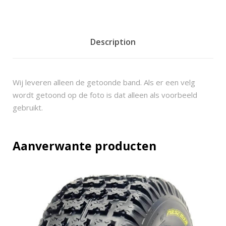
C
U
-
5
Description
8
S
t
Wij leveren alleen de getoonde band. Als er een velg
a
wordt getoond op de foto is dat alleen als voorbeeld
g
gebruikt.
2
5
x
Aanverwante producten
1
0
-
1
2
q