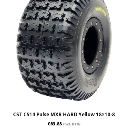
CST CS14 Pulse MXR HARD Yellow 18×10-8
€
83.85
incl. BTW