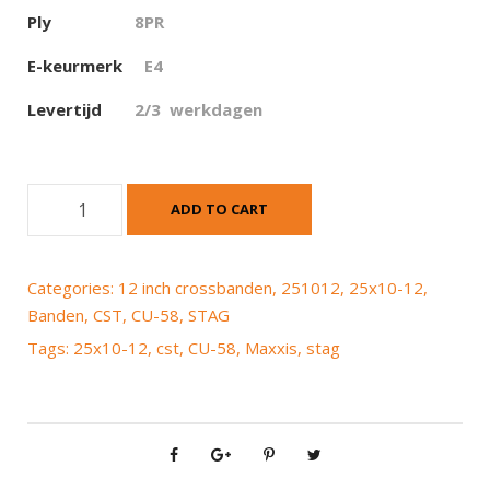
Ply
8PR
E-keurmerk
E4
Levertijd
2/3 werkdagen
C
ADD TO CART
S
T
(
Categories:
12 inch crossbanden
,
251012
,
25x10-12
,
M
Banden
,
CST
,
CU-58
,
STAG
a
Tags:
25x10-12
,
cst
,
CU-58
,
Maxxis
,
stag
x
x
i
s
)