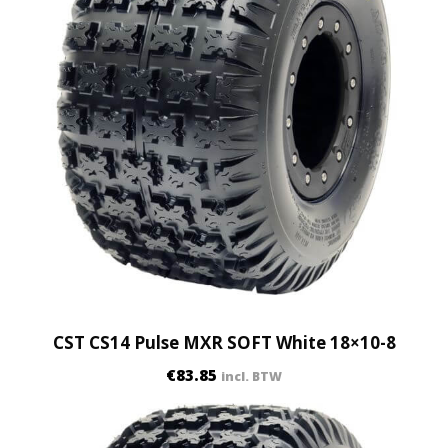
u
a
n
t
i
t
y
CST CS14 Pulse MXR SOFT White 18×10-8
€
83.85
incl. BTW