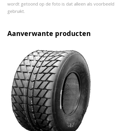
u
wordt getoond op de foto is dat alleen als voorbeeld
z
gebruikt.
z
2
6
Aanverwante producten
x
1
1
-
1
4
q
u
a
n
t
i
t