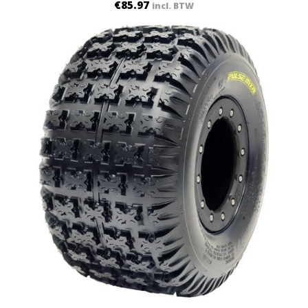
€
85.97
incl. BTW