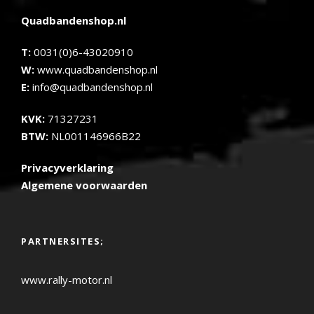
Quadbandenshop.nl
T:
0031(0)6-43020910
W:
www.quadbandenshop.nl
E:
info@quadbandenshop.nl
KVK:
71327231
BTW:
NL001146966B22
Privacyverklaring
Algemene voorwaarden
PARTNERSITES;
www.rally-motor.nl