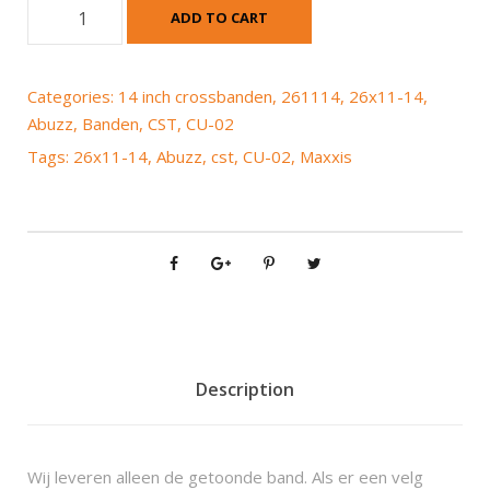
C
ADD TO CART
S
T
(
Categories:
14 inch crossbanden
,
261114
,
26x11-14
,
M
Abuzz
,
Banden
,
CST
,
CU-02
a
Tags:
26x11-14
,
Abuzz
,
cst
,
CU-02
,
Maxxis
x
x
i
s
)
C
U
-
0
Description
2
A
b
Wij leveren alleen de getoonde band. Als er een velg