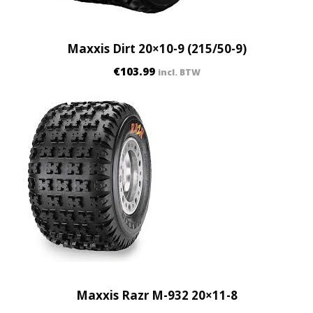
y
Maxxis Dirt 20×10-9 (215/50-9)
€
103.99
incl. BTW
Maxxis Razr M-932 20×11-8