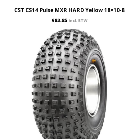
CST CS14 Pulse MXR HARD Yellow 18×10-8
€
83.85
incl. BTW