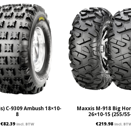
5
x
8
-
1
2
q
u
a
n
t
i
t
y
s) C-9309 Ambush 18×10-
Maxxis M-918 Big Hor
8
26×10-15 (255/55
€
82.39
€
219.98
incl. BTW
incl. BT