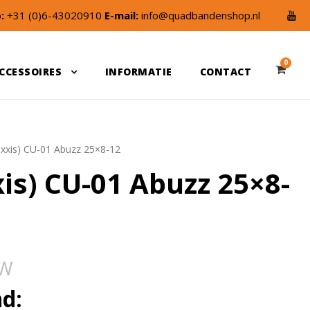
:
+31 (0)6-43020910
E-mail:
info@quadbandenshop.nl
0
CCESSOIRES
INFORMATIE
CONTACT
xxis) CU-01 Abuzz 25×8-12
is) CU-01 Abuzz 25×8-
TW
d: