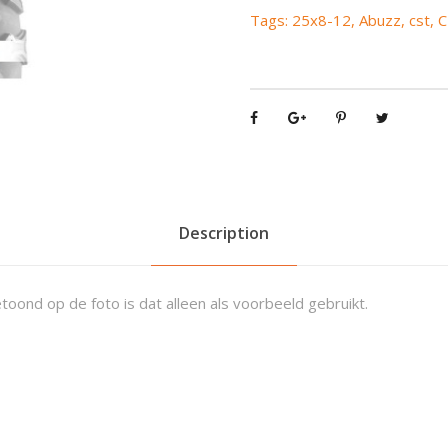
M
Tags:
25x8-12
,
Abuzz
,
cst
,
C
a
x
x
i
s
)
C
U
-
Description
0
1
toond op de foto is dat alleen als voorbeeld gebruikt.
A
b
u
z
z
2