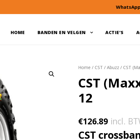
WhatsApp
HOME
BANDEN EN VELGEN
ACTIE’S
A
Home
/
CST
/
Abuzz
/ CST (Ma
CST (Maxx
12
€
126.89
incl. B
CST crossban