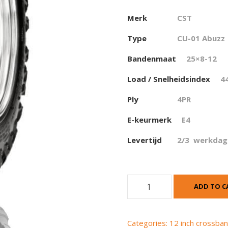
Merk
CST
Type
CU-01 Abuzz
Bandenmaat
25×8-12
Load / Snelheidsindex
4
Ply
4PR
E-keurmerk
E4
Levertijd
2/3 werkdag
C
ADD TO C
S
T
(
Categories:
12 inch crossba