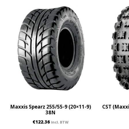
Maxxis Spearz 255/55-9 (20×11-9)
CST (Maxxi
38N
€
122.36
incl. BTW