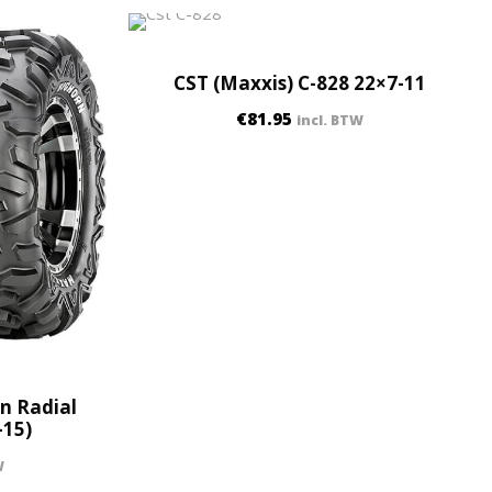
CST (Maxxis) C-828 22×7-11
€
81.95
incl. BTW
n Radial
-15)
W