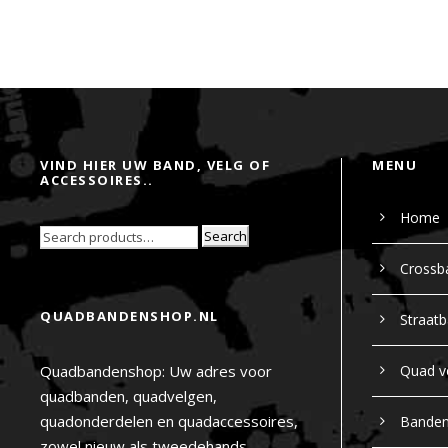
VIND HIER UW BAND, VELG OF
MENU
ACCESSOIRES..
Home
Search
Crossb
QUADBANDENSHOP.NL
Straat
Quadbandenshop: Uw adres voor
Quad v
quadbanden, quadvelgen,
quadonderdelen en quadaccessoires,
Bande
zowel nieuw als tweedehands.