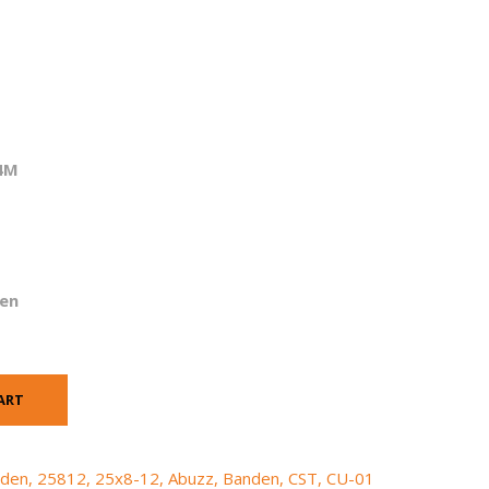
4M
en
ART
nden
,
25812
,
25x8-12
,
Abuzz
,
Banden
,
CST
,
CU-01