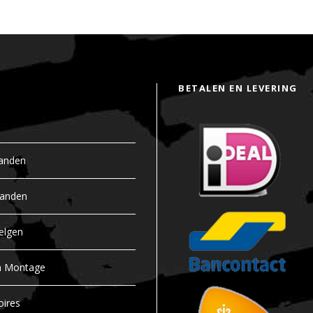
BETALEN EN LEVERING
anden
banden
elgen
n Montage
oires