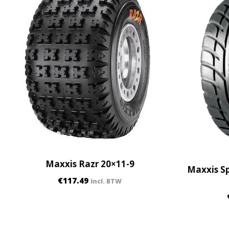
Maxxis Razr 20×11-9
Maxxis Sp
€
117.49
incl. BTW