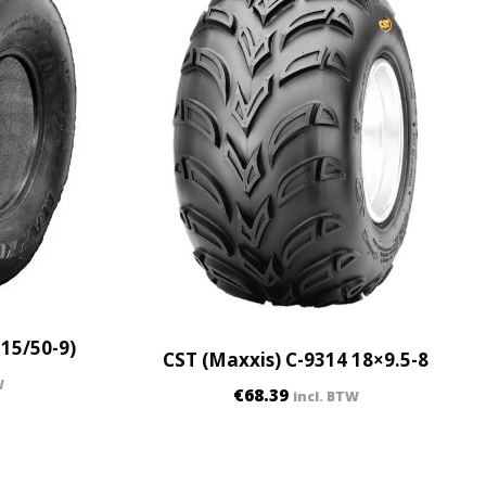
215/50-9)
CST (Maxxis) C-9314 18×9.5-8
W
€
68.39
incl. BTW