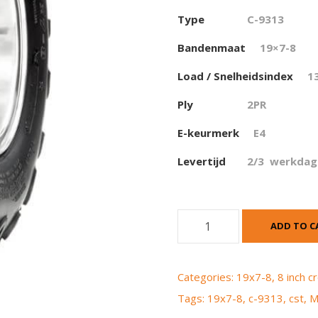
Type
C-9313
Bandenmaat
19×7-8
Load / Snelheidsindex
1
Ply
2
PR
E-keurmerk
E4
Levertijd
2/3 werkdag
C
ADD TO C
S
T
(
Categories:
19x7-8
,
8 inch 
M
Tags:
19x7-8
,
c-9313
,
cst
,
M
a