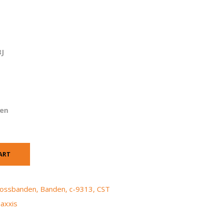
3J
en
ART
crossbanden
,
Banden
,
c-9313
,
CST
axxis