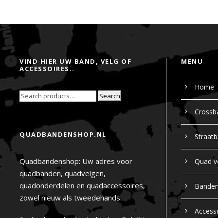
VIND HIER UW BAND, VELG OF
MENU
ACCESSOIRES..
Home
Search
Crossb
QUADBANDENSHOP.NL
Straat
Quadbandenshop: Uw adres voor
Quad v
quadbanden, quadvelgen,
quadonderdelen en quadaccessoires,
Bande
zowel nieuw als tweedehands.
Access