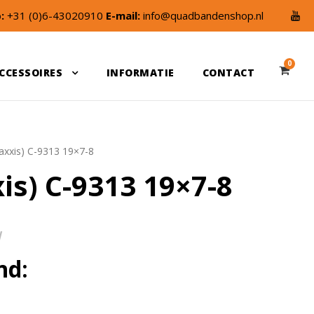
:
+31 (0)6-43020910
E-mail:
info@quadbandenshop.nl
0
CCESSOIRES
INFORMATIE
CONTACT
axxis) C-9313 19×7-8
is) C-9313 19×7-8
W
nd: