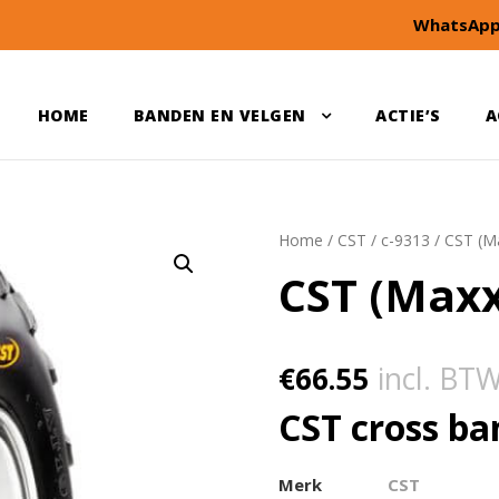
WhatsApp
HOME
BANDEN EN VELGEN
ACTIE’S
A
Home
/
CST
/
c-9313
/ CST (M
CST (Maxx
€
66.55
incl. BT
CST cross ba
Merk
CST