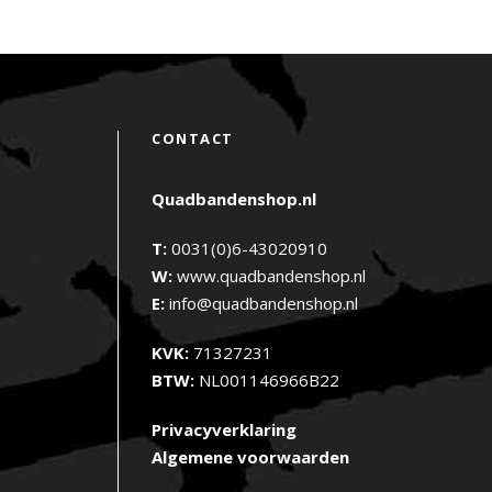
CONTACT
Quadbandenshop.nl
T:
0031(0)6-43020910
W:
www.quadbandenshop.nl
E:
info@quadbandenshop.nl
KVK:
71327231
BTW:
NL001146966B22
Privacyverklaring
Algemene voorwaarden