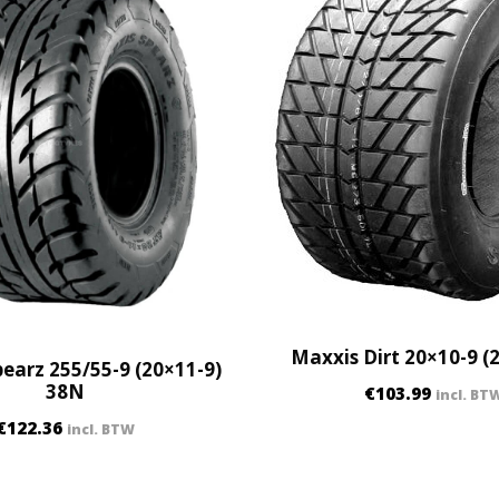
u
a
n
t
i
t
y
Maxxis Dirt 20×10-9 (
earz 255/55-9 (20×11-9)
38N
€
103.99
incl. BT
€
122.36
incl. BTW