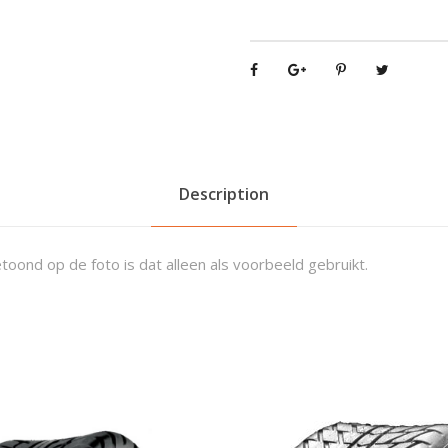
x
x
i
s
)
C
-
9
Description
3
1
3
toond op de foto is dat alleen als voorbeeld gebruikt.
1
9
x
7
-
8
q