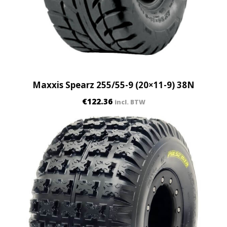
Maxxis Spearz 255/55-9 (20×11-9) 38N
€
122.36
incl. BTW