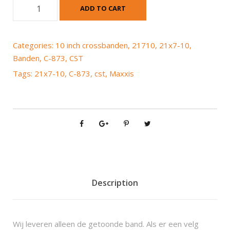
C
ADD TO CART
S
T
(
Categories:
10 inch crossbanden
,
21710
,
21x7-10
,
M
Banden
,
C-873
,
CST
a
Tags:
21x7-10
,
C-873
,
cst
,
Maxxis
x
x
i
s
)
C
-
8
7
Description
3
2
1
Wij leveren alleen de getoonde band. Als er een velg