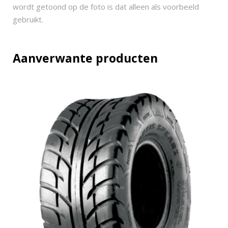
x
wordt getoond op de foto is dat alleen als voorbeeld
7
gebruikt.
-
1
0
Aanverwante producten
q
u
a
n
t
i
t
y