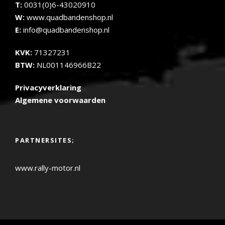
T:
0031(0)6-43020910
W:
www.quadbandenshop.nl
E:
info@quadbandenshop.nl
KVK:
71327231
BTW:
NL001146966B22
Privacyverklaring
Algemene voorwaarden
PARTNERSITES;
www.rally-motor.nl