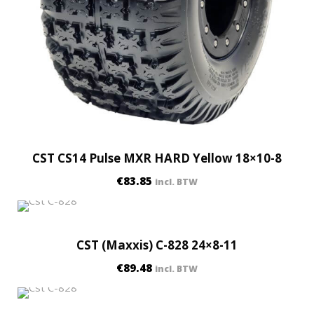
CST CS14 Pulse MXR HARD Yellow 18×10-8
€
83.85
incl. BTW
CST (Maxxis) C-828 24×8-11
€
89.48
incl. BTW