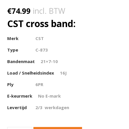
€
74.99
incl. BTW
CST cross band:
Merk
CST
Type
C-873
Bandenmaat
21×7-10
Load / Snelheidsindex
16J
Ply
6PR
E-keurmerk
No E-mark
Levertijd
2/3 werkdagen