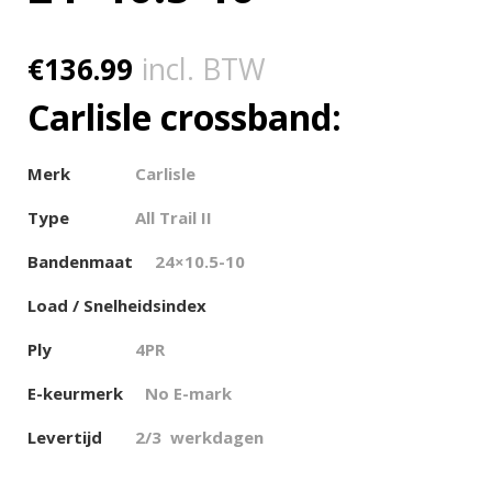
€
136.99
incl. BTW
Carlisle crossband:
Merk
Carlisle
Type
All Trail II
Bandenmaat
24×10.5-10
Load / Snelheidsindex
Ply
4PR
E-keurmerk
No E-mark
Levertijd
2/3 werkdagen