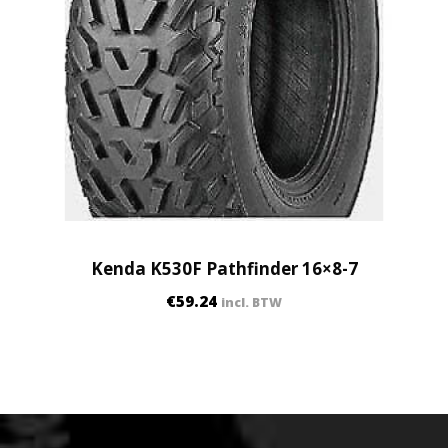
Kenda K530F Pathfinder 16×8-7
€
59.24
incl. BTW