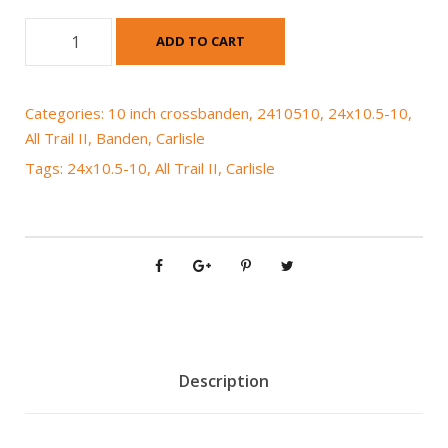
C
ADD TO CART
a
r
l
Categories:
10 inch crossbanden
,
2410510
,
24x10.5-10
,
i
All Trail II
,
Banden
,
Carlisle
s
Tags:
24x10.5-10
,
All Trail II
,
Carlisle
l
e
A
l
l
T
r
a
i
Description
l
I