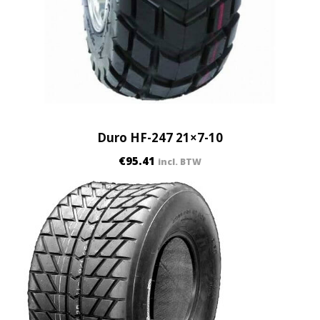
y
Duro HF-247 21×7-10
€
95.41
incl. BTW