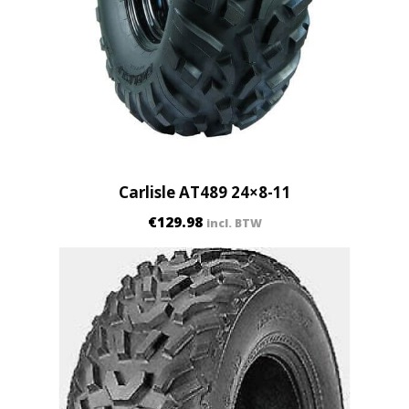
Carlisle AT489 24×8-11
€
129.98
incl. BTW