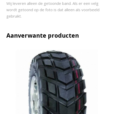
I
Wij leveren alleen de getoonde band. Als er een velg
2
wordt getoond op de foto is dat alleen als voorbeeld
4
gebruikt.
x
1
0
Aanverwante producten
.
5
-
1
0
q
u
a
n
t
i
t