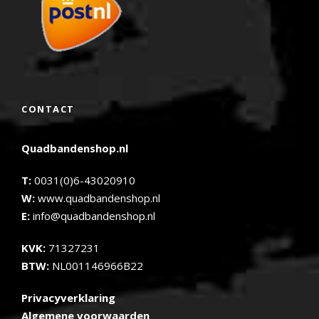
CONTACT
Quadbandenshop.nl
T:
0031(0)6-43020910
W:
www.quadbandenshop.nl
E:
info@quadbandenshop.nl
KVK:
71327231
BTW:
NL001146966B22
Privacyverklaring
Algemene voorwaarden