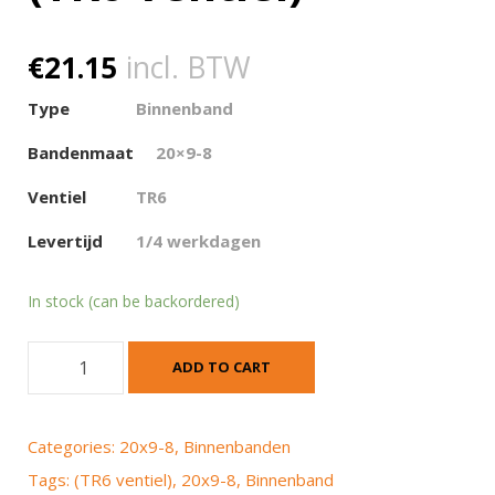
€
21.15
incl. BTW
Type
Binnenband
Bandenmaat
20×9-8
Ventiel
TR6
Levertijd
1/4 werkdagen
In stock (can be backordered)
B
ADD TO CART
i
n
n
Categories:
20x9-8
,
Binnenbanden
e
Tags:
(TR6 ventiel)
,
20x9-8
,
Binnenband
n