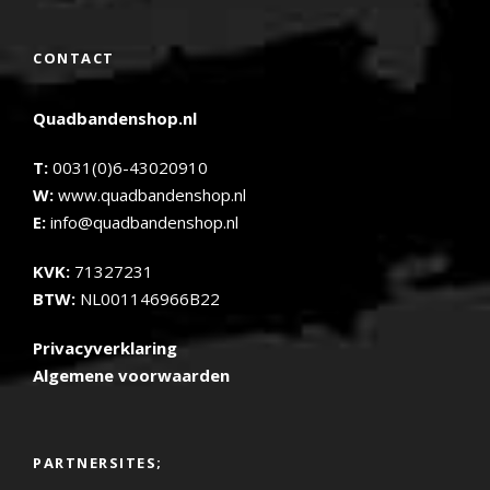
CONTACT
Quadbandenshop.nl
T:
0031(0)6-43020910
W:
www.quadbandenshop.nl
E:
info@quadbandenshop.nl
KVK:
71327231
BTW:
NL001146966B22
Privacyverklaring
Algemene voorwaarden
PARTNERSITES;